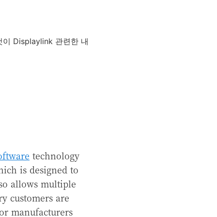
isplaylink 관련한 내
oftware
technology
ich is designed to
so allows multiple
ry customers are
or manufacturers