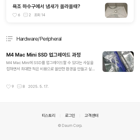
욕조 하수구에서 냄새가 올라올때?
6
2
조회
14
Hardware/Peripheral
분류 전체보기
주요 글 목록
M4 Mac Mini SSD 업그레이드 과정
글 내용
M4 Mac Mini에 SSD를 업그레이드할 수 있다는 사실을
접하면서 최대한 적은 비용으로 쓸만한 환경을 만들고 싶
었습니다. 그래서 교육할인으로 M4 Mac Mini 기본형을
구매하고 ( 74만 ) SSD를 구매해서 업그레이드를 하자고
작성시간
9
8
2025. 5. 17.
생각했습니다. 대략 알아보니 알리익스프레스에서는 대략
$240 한화로 약 35만원 정도의 금액이었습니다.알리의
할인 프로모션을 보면 $239 이상이면 $25 정도가 가능
하고, $100 이상 결제 시 $10 정도 할인하는 것이 거의
최대의 할인 수준이니 대략 계산을 하면, $240 - $25 -
의안내
티스토리
로그인
고객센터
$10 = $205 원달러 환율 1,500로 계산했을 때 30만원
정도가 나옵니다.그런데 여기에서 끝이 아니라 $150 이상
© Daum Corp.
이기 때문에 관부가세가 나오는데, 원래 컴퓨터 부품은..