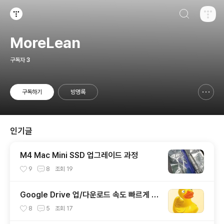
검색하기
티스토리
MoreLean
구독자
3
구독하기
방명록
신고하기 레이어
열기
인기글
M4 Mac Mini SSD 업그레이드 과정
9
8
조회
19
Google Drive 업/다운로드 속도 빠르게 wi
th Cyberduck (구글 드라이브에서도 이정
8
5
조회
17
도 속도가??)