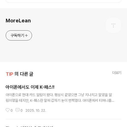
로그 정보
MoreLean
구독하기
더보기
TIP
의 다른 글
아이폰에서도 이제 K-패스!!
글 내용
아이폰으로 현대 카드 알림이 왔다. 평상시 같았으면 그냥 지나치고 말았을 알
림이었을 테지만, K-패스란 말에 갑자기 눈이 번쩍였다. 아이폰에서 티머니를
사용하여 교통카드를 대체한다고 해도 K-패스를 사용하던 나는 30% 할인에
0
0
2025. 10. 22.
설치도 하지 않았었다. 잠시 그 시점에 K-패스 관련해서 할 수 있는 방법은 없는
지 찾아봤었지만, 없었다는 것만 확인하고 더 이상 알아보지 않았었는데.. 방식
은 티머니를 이용하는 것에서 변경된 것이 없어서 선불 방식밖에 없다. 후불보