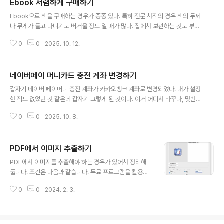
Ebook 저렴하게 구매하기
다 불편하다고 생각했지만, 자동충전이 되니 크게 문제 되진 않는다고 생각했
글 내용
다. 선불 하이패스와 같은 맥락이니 크게 불편함은 없다고 생각한다. 방법은 다
Ebook으로 책을 구매하는 경우가 종종 있다. 특히 전문 서적의 경우 책의 두께
음과 같다. - 모바일 티머니에서 T머니 카드를 발급한다. ( 이미 있다면 그것을
나 무게가 들고 다니기도 버거울 정도 일 때가 많다. 집에서 보관하는 것도 부피
사용해도 됨 ) ..
나 무게 때문에도 부담되는 것도 사실이다. 그런데 Ebook 이 종이책에 비해서
0
0
2025. 10. 12.
크게 저렴하지도 않다. 망할 도서정가제 때문이다. 적립까지 최대 15% 할인이
가능한데, 위에서도 볼 수 있듯이 여러가지 꼼수로 아는 사람들은 조금은 더 할
인된 가격에 구매한다. 원가를 생각하면 전자책이 훨씬 더 싸겠지만, 그렇게 되
네이버페이 머니카드 충전 계좌 변경하기
면 출판사의 근간이 되는 종이책이 팔리지 않게 되니 38,000 x 0.8 = 30,40
글 내용
0원에 판매한다. 전자첵에서는 쿠폰혜택가라고 마치 할인해주는 것처럼 보이지
갑자기 네이버 페이머니 충전 계좌가 카카오뱅크 계좌로 변경되었다. 내가 설정
만 실상은 도서정가제의 10% 할인에 대한 꼼수일 뿐이다. 종이책의 판매가 1..
한 적도 없었던 것 같은데 갑자기 그렇게 된 것이다. 이거 어디서 바꾸나, 몇번
생각하다가 깜빡하고 그대로 두었는데 https://card.pay.naver.com/prep
0
0
2025. 10. 8.
aid/management 네이버네이버에 로그인 하고 나를 위한 다양한 서비스를
이용해 보세요nid.naver.com 위의 링크로 들어가서 충전 계좌 설정 을 진행
해주면 된다.
PDF에서 이미지 추출하기
글 내용
PDF에서 이미지를 추출해야 하는 경우가 있어서 정리해
둡니다. 조건은 다음과 같습니다. 무료 프로그램을 활용할
것 Mac에서 사용 가능할 것 이미지 퀄리티가 좋아야 할 것
0
0
2024. 2. 3.
- 조절할 수 있는 다수의 파일을 처리할 수 있을 것 PDF 파
일을 열었을 때와 같은 이미지 형태를 띠어야 할 것 특정 방
법으로 추출했을 때는 여백이 다르게 설정되는 경우가 있
습니다. 위의 요건을 만족할 만한 프로그램을 찾다가 Purl