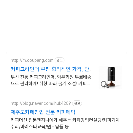
http://m.coupang.com
광고
커피그라인더 쿠팡 합리적인 가격, 만
족 성능
무선 전동 커피그라인더, 와우회원 무료배송
으로 편리하게! 취향 따라 굵기 조절! 커피그
라인더, 신선한 향미를 선물해요.
http://blog.naver.com/ihuk4209
광고
제주도카페창업 전문 커피메딕
커피머신 전문엔지니어가 해주는 카페창업컨설팅/커피기계
수리/바리스타교육/원두납품 등