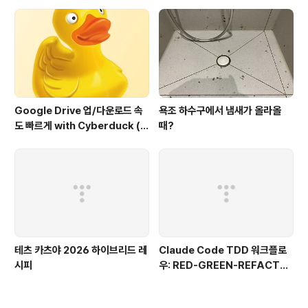
Google Drive 업/다운로드 속
욕조 하수구에서 냄새가 올라올
도 빠르게 with Cyberduck (구
때?
글 드라이브에서도 이정도 속도
가??)
테츠 카츠야 2026 하이브리드 레
Claude Code TDD 워크플로
시피
우: RED-GREEN-REFACTO
R로 버그 없는 코드 만들기