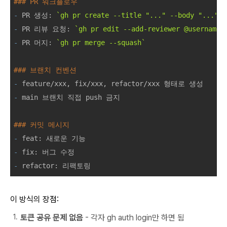
### PR 워크플로우
-
 PR 생성: 
`gh pr create --title "..." --body "..."`
-
 PR 리뷰 요청: 
`gh pr edit --add-reviewer @username`
-
 PR 머지: 
`gh pr merge --squash`
### 브랜치 컨벤션
-
-
 main 브랜치 직접 push 금지

### 커밋 메시지
-
-
-
 refactor: 리팩토링
이 방식의 장점:
토큰 공유 문제 없음
- 각자
gh auth login만 하면 됨