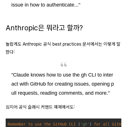
issue in how to authenticate..."
Anthropic은 뭐라고 할까?
놀랍게도 Anthropic 공식 best practices 문서에서는 이렇게 말
한다:
"Claude knows how to use the gh CLI to inter
act with GitHub for creating issues, opening p
ull requests, reading comments, and more."
심지어 공식 슬래시 커맨드 예제에서도:
Remember
to
use
the
GitHub
CLI
 (
'gh'
) 
for
all
GitHub