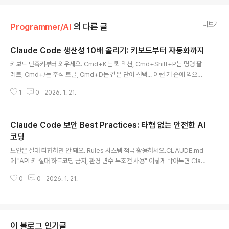
더보기
Programmer/AI
의 다른 글
Claude Code 생산성 10배 올리기: 키보드부터 자동화까지
글 내용
키보드 단축키부터 외우세요. Cmd+K는 퀵 액션, Cmd+Shift+P는 명령 팔
레트, Cmd+/는 주석 토글, Cmd+D는 같은 단어 선택... 이런 거 손에 익으면
마우스 안 쓰고도 코딩할 수 있어요. 처음엔 느려도 1주일만 연습하면 2배는 빨
1
0
2026. 1. 21.
라져요.TL;DR키보드 단축키: Escape(중단), Double-Escape(되감기), Ta
b(자동완성)프롬프트: 구체적 + 컨텍스트 = 최고의 결과물자동 커밋: Stop H
ook으로 세션 종료 시 자동 커밋PR 템플릿: .github/pull_request_templa
Claude Code 보안 Best Practices: 타협 없는 안전한 AI
te.md로 표준화/clear 자주: 새 작업마다 컨텍스트 리셋커스텀 명령어: 반복
작업을 한 줄로1. 키보드 단축키 마스터하기Claude Code 핵심 단축키"Pres
코딩
글 내용
s Escape to i..
보안은 절대 타협하면 안 돼요. Rules 시스템 적극 활용하세요.CLAUDE.md
에 "API 키 절대 하드코딩 금지, 환경 변수 무조건 사용" 이렇게 박아두면 Clau
de Code가 지켜줘요.Security Reviewer Agent도 돌려보세요. SQL 인
0
0
2026. 1. 21.
젝션, XSS, CSRF 같은 취약점 자동으로 찾아내요. 배포 전에 꼭 한 번 체크하
는 습관 들이세요.TL;DR기본 원칙: Claude를 "똑똑하지만 신뢰할 수 없는 인
턴"으로 대하기Permission 시스템: allow/deny/ask 규칙으로 세밀하게 제
어Sandbox: /sandbox로 파일시스템 + 네트워크 격리 (84% 권한 요청 감
소)민감 파일 차단: .env, ~/.ssh/, ~/.aws/ 접근 denyCLAUDE.md: 보안 규
이 블로그 인기글