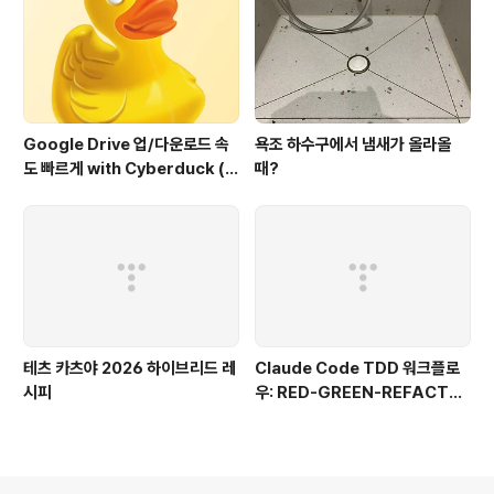
Google Drive 업/다운로드 속
욕조 하수구에서 냄새가 올라올
도 빠르게 with Cyberduck (구
때?
글 드라이브에서도 이정도 속도
가??)
테츠 카츠야 2026 하이브리드 레
Claude Code TDD 워크플로
시피
우: RED-GREEN-REFACTO
R로 버그 없는 코드 만들기