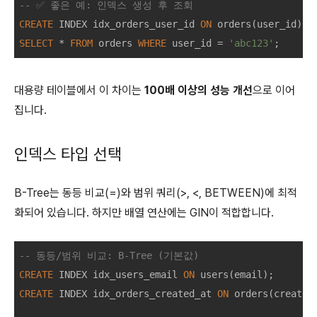
-- ✅ 좋은 예: 인덱스 생성 후 조회
CREATE
 INDEX idx_orders_user_id 
ON
SELECT
*
FROM
 orders 
WHERE
 user_id 
=
'abc123'
대용량 테이블에서 이 차이는
100배 이상의 성능 개선
으로 이어
집니다.
인덱스 타입 선택
B-Tree는 동등 비교(=)와 범위 쿼리(>, <, BETWEEN)에 최적
화되어 있습니다. 하지만 배열 연산에는 GIN이 적합합니다.
-- 동등/범위 비교: B-Tree (기본값)
CREATE
 INDEX idx_users_email 
ON
CREATE
 INDEX idx_orders_created_at 
ON
 orders(created_