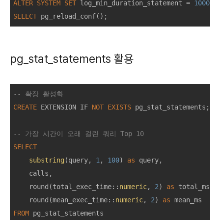
ALTER
SYSTEM
SET
 log_min_duration_statement 
=
1000
; 
SELECT
pg_stat_statements 활용
-- 확장 활성화
CREATE
 EXTENSION IF 
NOT
EXISTS
 pg_stat_statements;

-- 가장 시간이 오래 걸린 쿼리 Top 10
SELECT
substring
(query, 
1
, 
100
) 
as
 query,

    calls,

    round(total_exec_time::
numeric
, 
2
) 
as
 total_ms,

    round(mean_exec_time::
numeric
, 
2
) 
as
FROM