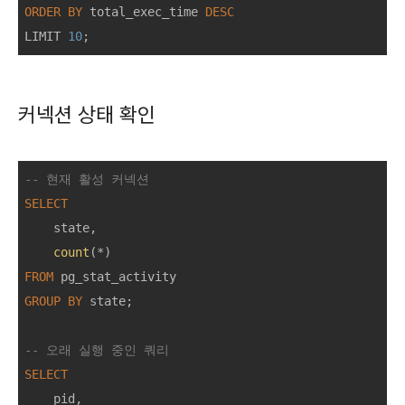
ORDER
BY
 total_exec_time 
DESC
LIMIT 
10
커넥션 상태 확인
-- 현재 활성 커넥션
SELECT
    state,

count
(
*
FROM
GROUP
BY
 state;

-- 오래 실행 중인 쿼리
SELECT
    pid,
