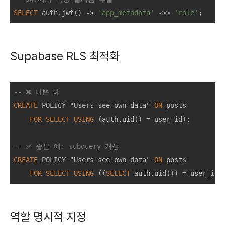
SELECT
 auth.jwt() 
-
>
'app_metadata'
-
>>
'role'
Supabase RLS 최적화
-- ❌ 나쁜 예
CREATE
 POLICY "Users see own data" 
ON
 posts

FOR
SELECT
USING
 (auth.uid() 
=
 user_id);

-- ✅ 좋은 예: subquery 캐싱
CREATE
 POLICY "Users see own data" 
ON
 posts

FOR
SELECT
USING
 ((
SELECT
 auth.uid()) 
=
역할 명시적 지정