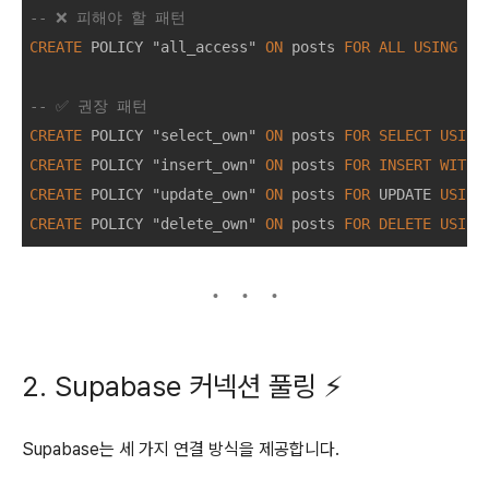
-- ❌ 피해야 할 패턴
CREATE
 POLICY "all_access" 
ON
 posts 
FOR
ALL
USING
 (..
-- ✅ 권장 패턴
CREATE
 POLICY "select_own" 
ON
 posts 
FOR
SELECT
USING
CREATE
 POLICY "insert_own" 
ON
 posts 
FOR
INSERT
WITH
CREATE
 POLICY "update_own" 
ON
 posts 
FOR
 UPDATE 
USING
CREATE
 POLICY "delete_own" 
ON
 posts 
FOR
DELETE
USING
2. Supabase 커넥션 풀링 ⚡
Supabase는 세 가지 연결 방식을 제공합니다.