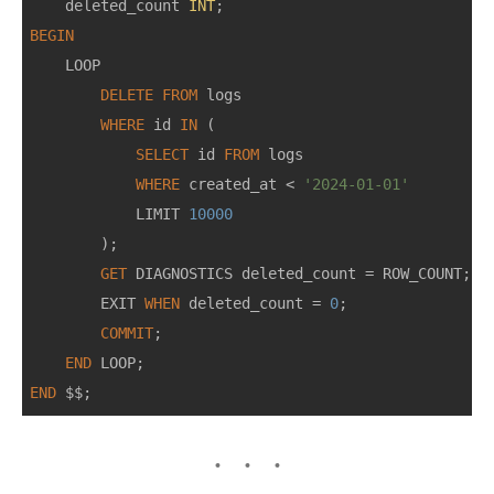
    deleted_count 
INT
BEGIN
    LOOP

DELETE
FROM
 logs 

WHERE
 id 
IN
 (

SELECT
 id 
FROM
 logs 

WHERE
 created_at 
<
'2024-01-01'
            LIMIT 
10000
        );

GET
 DIAGNOSTICS deleted_count 
=
 ROW_COUNT;

        EXIT 
WHEN
 deleted_count 
=
0
;

COMMIT
;

END
END