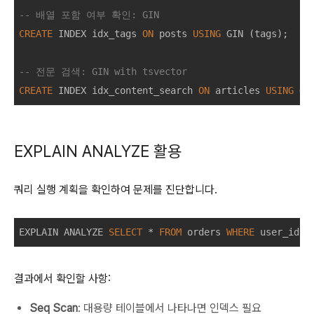
-- 배열 포함 여부 확인: GIN
CREATE
 INDEX idx_tags 
ON
 posts 
USING
 GIN (tags);

-- 전문 검색: GIN with tsvector
CREATE
 INDEX idx_content_search 
ON
 articles 
USING
 GI
EXPLAIN ANALYZE 활용
쿼리 실행 계획을 확인하여 문제를 진단합니다.
EXPLAIN ANALYZE 
SELECT
*
FROM
 orders 
WHERE
 user_id 
=
결과에서 확인할 사항:
Seq Scan
: 대용량 테이블에서 나타나면 인덱스 필요