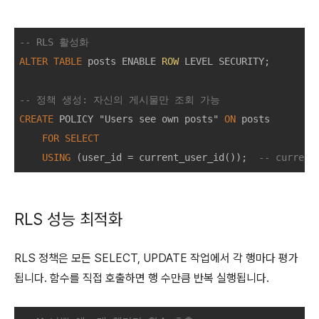
-- RLS 활성화
ALTER
TABLE
 posts ENABLE 
ROW
 LEVEL SECURITY;

-- 정책 생성: 자신의 게시물만 조회 가능
CREATE
 POLICY "Users see own posts" 
ON
 posts

FOR
SELECT
USING
 (user_id 
=
 current_user_id());  
-- curren
RLS 성능 최적화
RLS 정책은 모든 SELECT, UPDATE 작업에서 각 행마다 평가
됩니다. 함수를 직접 호출하면 행 수만큼 반복 실행됩니다.