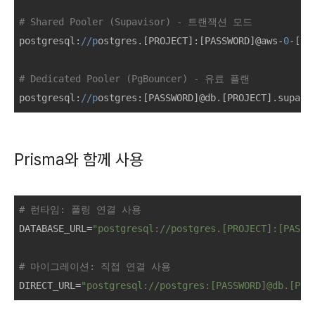
# Shared Pooler (Supavisor) - 트랜잭션 모드
postgresql:
//p
ostgres.[PROJECT]:[PASSWORD]@aws-
0
-[RE
# Dedicated Pooler (PgBouncer) - 유료 플랜
postgresql:
//p
ostgres:[PASSWORD]@db.[PROJECT].supaba
Prisma와 함께 사용
# 런타임: 풀링 연결 사용
DATABASE_URL
=
"postgresql://postgres.[PROJECT]:[PASSW
# 마이그레이션: 직접 연결 사용
DIRECT_URL
=
"postgresql://postgres:[PASSWORD]@db.[PRO