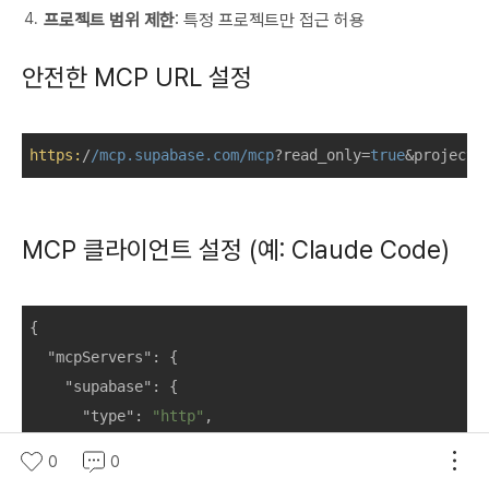
프로젝트 범위 제한
: 특정 프로젝트만 접근 허용
안전한 MCP URL 설정
https:
/
/mcp.supabase.com/mcp
?read_only=
true
MCP 클라이언트 설정 (예: Claude Code)
{

"mcpServers"
: {

"supabase"
: {

"type"
: 
"http"
,

"url"
: 
"https://mcp.supabase.com/mcp?read_only
0
0
    }
