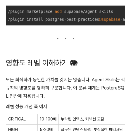
/
plugin marketplace 
add
 supabase
/
agent
-
/
plugin install postgres
-
best
-
practices
@supabase
-
age
영향도 레벨 이해하기 🐘
모든 최적화가 동일한 가치를 갖지는 않습니다. Agent Skills는 각
규칙의 영향도를 명확히 구분합니다. 이 분류 체계는 PostgreSQ
L 전반에 적용됩니다.
레벨 성능 개선 폭 예시
CRITICAL
10-100배
누락된 인덱스, 커넥션 고갈
HIGH
5-20배
잘못된 인덱스 타입, 부적절한 파티셔닝