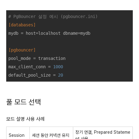
# PgBouncer 설정 예시 (pgbouncer.ini)
[databases]
mydb
 = host=localhost dbname=mydb

[pgbouncer]
pool_mode
max_client_conn
 = 
1000
default_pool_size
 = 
20
풀 모드 선택
모드 설명 사용 사례
장기 연결, Prepared Stateme
Session
세션 동안 커넥션 유지
nt 사용