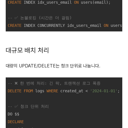
CREATE
 INDEX idx_users_email 
ON
 users(email);

-- ✅ 논블로킹 (시간은 더 걸림)
CREATE
 INDEX CONCURRENTLY idx_users_email 
ON
대규모 배치 처리
대량의 UPDATE/DELETE는 청크 단위로 나눕니다.
-- ❌ 한 번에 처리: 긴 락, 트랜잭션 로그 폭증
DELETE
FROM
 logs 
WHERE
 created_at 
<
'2024-01-01'
;

-- ✅ 청크 단위 처리
DECLARE