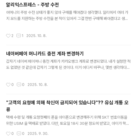
책이 팔리지 않게 되니 38,000 x 0.8 = 30,400원에 판매한다. 전자첵에서는 쿠
알리익스프레스 - 주방 수전
폰혜택가라고 마치 할인해주는 것처럼 보이지만 실상은 도서정가제의 10% 할인에
글 내용
대한 꼼수일 뿐이다. 종이책의 판매가 1..
어머니의 주방 수전 상태가 좋지 않아 구매를 해야겠다 생각했다. 알리에서 여러 가
지 모드를 지원하는 주방 수전을 본 적이 있어서 그걸 한번 구매해 봐야겠다고 생각
했다. 그런데, 너무 흔한 것 같아서 약간 다른 형태를 알아봤었고, 그래서 이걸 보고
주문 했다. 한국은 G1/2 사이즈를 구매해야 한다. 형태는 비슷한데 다기능이고, 모양
작성시간
2
1
2025. 10. 8.
도 괜찮아 보여서 주문했다. 대략 2월에 주문하고 쿠폰을 먹여서 나름 저렴하게 잘
샀다고 생각하고 바로 본가로 가서 설치해드렸다. 저렴한 주방 수전의 경우 수전의
기둥이 제대로 고정이 되지 않아 흔들거리는 문제가 걱정되어 다른 부속들도 주문했
네이버페이 머니카드 충전 계좌 변경하기
었는데 결국 하나도 사용할 필요 없이 잘 고정되었다. 알리의 고질적인 문제인 싸다
글 내용
고 마구 담아서 주문하는 병이 이번에도 여지 없이 도졌다...
갑자기 네이버 페이머니 충전 계좌가 카카오뱅크 계좌로 변경되었다. 내가 설정한 적
도 없었던 것 같은데 갑자기 그렇게 된 것이다. 이거 어디서 바꾸나, 몇번 생각하다가
깜빡하고 그대로 두었는데 https://card.pay.naver.com/prepaid/managem
ent 네이버네이버에 로그인 하고 나를 위한 다양한 서비스를 이용해 보세요nid.nav
작성시간
0
0
2025. 10. 8.
er.com 위의 링크로 들어가서 충전 계좌 설정 을 진행해주면 된다.
"고객의 요청에 의해 착신이 금지되어 있습니다"?? 유심 개통 오
류
글 내용
택배 수령 및 개통 요청첫째의 폰을 아이폰으로 변경해주기 위해 SKT 번호이동을
위한 USIM 을 택배로 받았다. 다만, 토요일 18시 30분 정도에 받았고, 아이가 학원
에 있는 시간이기도 했고 영화 예매를 하여 영화관에 있었던 상황이라 개통을 진행할
작성시간
0
0
2025. 9. 30.
수 없었던 상황이었다. 어쩔수 없이 일요일에는 개통이 불가능하여 다음날인 월요일