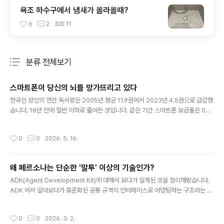
욕조 하수구에서 냄새가 올라올때?
6
2
조회
11
분류 전체보기
주요 글 목록
스마트폰이 당신의 뇌를 망가뜨리고 있다
글 내용
한국인 성인의 연간 독서량은 2005년 평균 11.9권에서 2023년 4.5권으로 급감했
습니다. 18년 만에 절반 이하로 줄어든 것입니다. 같은 기간 스마트폰 보급률은 0%
에서 95%로 치솟았습니다.이것은 단순한 우연의 일치가 아닙니다. 문화체육관광부
의 국민독서실태조사에 따르면, 성인의 독서를 방해하는 가장 큰 원인 1위가 바로
작성시간
0
0
2026. 5. 16.
"스마트폰·인터넷·게임"입니다. 사람들은 책을 읽고 싶은 마음이 없어서가 아니라,
손에서 스마트폰을 놓지 못하기 때문에 책을 읽지 못하는 것입니다. 스마트폰은 단순
히 독서 시간을 빼앗는 것을 넘어, 뇌 자체를 '긴 글을 읽기 어려운 상태'로 바꾸어가
왜 페르소나는 단순한 '말투' 이상의 기술인가?
고 있습니다.유튜브 쇼츠·릴스·틱톡은 평균 15~30초마다 새 영상으로 전환됩니다.
글 내용
이 과정에서 뇌는 매번 소량의 도파민을 분비합니다..
ADK(Agent Development Kit)에 대해서 보다가 알게된 것을 정리해봤습니다.
ADK 에서 알아보다가 표준화된 공통 규격의 인터페이스로 어댑팅하는 구조라는 것
을 알게 되었고, 그 구조에서 페르소나가 있다는 것을 알게 되었습니다. 대부분의 최
신 LLM은 대화 기록을 보낼 때 다음과 같은 공통 구조를 사용합니다.System: AI의
작성시간
0
0
2026. 3. 2.
역할 설정 (너는 전문가야)User: 사용자의 질문Assistant: AI의 답변Tool/Functi