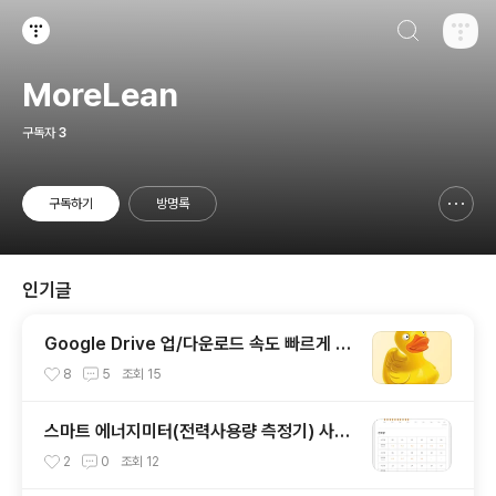
검색하기
티스토리
MoreLean
구독자
3
구독하기
방명록
신고하기 레이어
열기
인기글
Google Drive 업/다운로드 속도 빠르게 wi
th Cyberduck (구글 드라이브에서도 이정
8
5
조회
15
도 속도가??)
스마트 에너지미터(전력사용량 측정기) 사용
기
2
0
조회
12