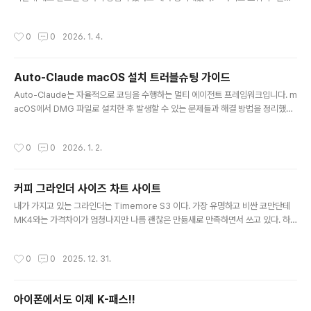
20g- 분쇄도 : Timemore S3 5.0, 코만단테 C40 MK4 28- 물온도 : 90도- 상
온수 : 150g ( 70도 ~ 80도 사이를 맞추기 위함 )시간밸브상태물온도주입량(g)누
작성시간
0
0
2026. 1. 4.
적량(g)0:00닫힘90도40 ~ 50 ( 잠길정도 )400:40열림 801201:30열림 802
002:10닫힘70 ~ 80도1003002:45열림 3003:30내외열림 300https://ww
w.youtube.com/watch?v=4FeUp_zNiiY 제대로 내리기 위해서 정리해둠 ->
Auto-Claude macOS 설치 트러블슈팅 가이드
아직 제대로 마셔보지 못한 레시피
글 내용
Auto-Claude는 자율적으로 코딩을 수행하는 멀티 에이전트 프레임워크입니다. m
acOS에서 DMG 파일로 설치한 후 발생할 수 있는 문제들과 해결 방법을 정리했습
니다.환경macOS (Apple Silicon / Intel)Python 3.12+ (Homebrew로 설치)
Auto-Claude 2.7.x (DMG 설치)문제 1: spawn python ENOENT증상Conte
작성시간
0
0
2026. 1. 2.
xt 메뉴에서 프로젝트 분석 시 다음 에러 발생:Failed to load project indexspa
wn python ENOENT원인macOS에서 Homebrew로 Python을 설치하면 pyt
hon3 명령어만 생성되고, python 명령어는 생성되지 않습니다. Auto-Claude는
커피 그라인더 사이즈 차트 사이트
python 명령어를 사용하기 때문에 이 문..
글 내용
내가 가지고 있는 그라인더는 Timemore S3 이다. 가장 유명하고 비싼 코만단테
MK4와는 가격차이가 엄청나지만 나름 괜찮은 만듦새로 만족하면서 쓰고 있다. 하
지만 불편한 점이 있다면 상당수의 레시피가 코만단테를 기준으로 알려준다는 것이
다. 이번에 새롭게 접한 레시피도 코만단테 MK4 기준 28 클릭이다. 그래서 이게 도
작성시간
0
0
2025. 12. 31.
대체 내 Timemore S3 기준으로는 몇일까?를 알아보려 했지만 정확한 사이즈를
몰라서 궁금해 하던차에 이런 사이트를 알게 되었다. 각 그라인더 브랜드 별로 사이
즈 비교차트를 알려주는 사이트이다. https://honestcoffeeguide.com/coffee
아이폰에서도 이제 K-패스!!
-grind-size-chart/ Coffee Grind Size Chart | Honest Coffee GuideMe
글 내용