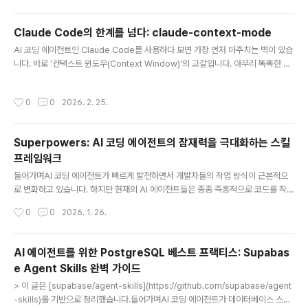
on: 도구 실행 결과그래서 물어봤습니다. 기본적으로 LLM은 페르소나를 주입하는
구나.. 이렇게 해야 하는 특별한 이유가 있나? 주입하지 않은 상태에서 하는 것과 어
Claude Code의 한계를 넘다: claude-context-mode
떤 차이가 있어? 맞습니다. LLM에게 페르소나(Persona)를 주입하는 것은 단순히
글 내용
"재미"를 위..
AI 코딩 에이전트인 Claude Code를 사용하다 보면 가장 먼저 마주치는 벽이 있습
니다. 바로 '컨텍스트 윈도우(Context Window)'의 고갈입니다. 아무리 똑똑한 Cl
aude라도 수만 줄의 로그와 웹 페이지 전체를 한꺼번에 읽다 보면 금방 기억력을 잃
고 느려지기 마련이죠.이 문제를 우아하게 해결한 MCP(Model Context Protoc
작성시간
0
0
2026. 2. 25.
ol) 서버, claude-context-mode 를 소개합니다.1. 해결하고자 하는 문제 (The
Problem)AI 에이전트가 외부 도구(MCP)를 사용할 때 발생하는 '데이터 폭발' 현
상을 해결합니다.컨텍스트 낭비: 웹 브라우저 스냅샷 하나가 약 56KB, GitHub 이
Superpowers: AI 코딩 에이전트의 잠재력을 극대화하는 스킬
슈 목록이 60KB를 차지합니다.빠른 성능 저하: 몇 번의 도구 실행만으로 20..
프레임워크
글 내용
들어가며AI 코딩 에이전트가 빠르게 발전하면서 개발자들의 작업 방식이 근본적으
로 변화하고 있습니다. 하지만 현재의 AI 에이전트들은 종종 즉흥적으로 코드를 작성
하거나, 체계적인 계획 없이 구현에 뛰어드는 경향이 있습니다. Superpowers는
작성시간
0
0
2026. 1. 26.
이런 문제를 해결하기 위해 등장한 오픈소스 프로젝트로, AI 에이전트에게 체계적인
소프트웨어 개발 워크플로우를 가르치는 "스킬(Skills)" 프레임워크입니다.GitHub
에서 34,000개 이상의 스타를 받으며 개발자 커뮤니티의 뜨거운 관심을 받고 있는
AI 에이전트를 위한 PostgreSQL 베스트 프랙티스: Supabas
이 프로젝트의 핵심 개념과 작동 방식을 살펴보겠습니다.Superpowers가 해결하
e Agent Skills 완벽 가이드
는 문제일반적인 AI 코딩 에이전트에게 "로그인 기능을 만들어줘"라고 요청하면 어
글 내용
떻게 될까요? 대부분의 경우 에이전트는 즉시 코드 ..
> 이 글은 [supabase/agent-skills](https://github.com/supabase/agent
-skills)를 기반으로 정리했습니다.들어가며AI 코딩 에이전트가 데이터베이스 스키