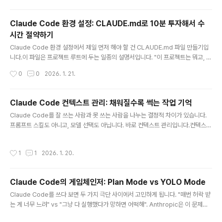
이벤트: PreToolUse(도구 실행 전), PostToolUse(도구 실행 후), Stop(응답 완
료)파일 편집 후 자동 린트/포맷팅 → 코드 스타일 걱정 끝위험한 명령어 자동 차단
Claude Code 환경 설정: CLAUDE.md로 10분 투자해서 수
→ 실수 방지하드코딩된 API 키 같은 보안 위험 감지 → 유출 사고 방지Hooks
시간 절약하기
란?"Hooks are ..
글 내용
Claude Code 환경 설정에서 제일 먼저 해야 할 건 CLAUDE.md 파일 만들기입
니다.이 파일은 프로젝트 루트에 두는 일종의 설명서입니다. "이 프로젝트는 뭐고, 어
떤 규칙으로 코딩하고, 파일 구조는 어떻고" 다 적어두는 거예요. Claude Code가
작성시간
0
0
2026. 1. 21.
작업 시작할 때마다 이 파일을 먼저 읽습니다. 그러면 매번 같은 설명 안 해도 됩니다.
처음 세팅하는 데 10분 걸리지만, 이후에 몇 시간씩 절약됩니다.TL;DRCLAUDE.
md는 Claude Code의 **"헌법"**이자 영구 기억 장치입니다매 세션 시작 시 자
Claude Code 컨텍스트 관리: 채워질수록 썩는 작업 기억
동으로 로드됩니다300줄 미만, 짧을수록 좋습니다포함할 것: 프로젝트 개요, 기술
글 내용
Claude Code를 잘 쓰는 사람과 못 쓰는 사람을 나누는 결정적 차이가 있습니다.
스택, 코딩 컨벤션, 주요 명령어, 금지 사항/init 명령으로 시작하고, 점진적으로 다듬
프롬프트 스킬도 아니고, 모델 선택도 아닙니다. 바로 컨텍스트 관리입니다.컨텍스트
어가세요CLAUD..
는 컴퓨터의 RAM과 같습니다. 95%까지 채울 수 있지만, 그 마지막 5%는 스와핑
과 가비지 컬렉션에 소모되어 실제 작업 공간이 없어집니다. Claude Code도 마찬
작성시간
1
1
2026. 1. 20.
가지입니다. 대화가 길어지면 초반 내용을 까먹거나 헷갈리기 시작합니다.이 글에서
는 왜 이런 일이 발생하고, 어떻게 관리해야 하는지, 그리고 리셋 전에 꼭 해야 할 것
까지 정리합니다.TL;DR컨텍스트 윈도우는 Claude의 **작업 기억(Working Me
Claude Code의 게임체인저: Plan Mode vs YOLO Mode
mory)**입니다200k 토큰이 한계지만, 80~100k만 넘어도 품질이 떨어집니다3
글 내용
~5개 작업마다 또는 100k 토큰..
Claude Code를 쓰다 보면 두 가지 극단 사이에서 고민하게 됩니다. "매번 허락 받
는 게 너무 느려" vs "그냥 다 실행했다가 망하면 어떡해". Anthropic은 이 문제를
해결하기 위해 세 가지 Permission Mode를 제공합니다. 이 글에서는 각 모드의