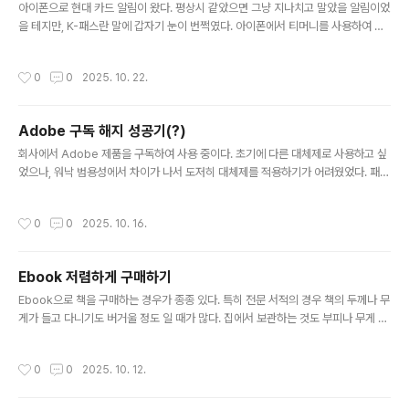
r..
아이폰으로 현대 카드 알림이 왔다. 평상시 같았으면 그냥 지나치고 말았을 알림이었
을 테지만, K-패스란 말에 갑자기 눈이 번쩍였다. 아이폰에서 티머니를 사용하여 교
통카드를 대체한다고 해도 K-패스를 사용하던 나는 30% 할인에 설치도 하지 않았
었다. 잠시 그 시점에 K-패스 관련해서 할 수 있는 방법은 없는지 찾아봤었지만, 없었
작성시간
0
0
2025. 10. 22.
다는 것만 확인하고 더 이상 알아보지 않았었는데.. 방식은 티머니를 이용하는 것에
서 변경된 것이 없어서 선불 방식밖에 없다. 후불보다 불편하다고 생각했지만, 자동
충전이 되니 크게 문제 되진 않는다고 생각했다. 선불 하이패스와 같은 맥락이니 크
Adobe 구독 해지 성공기(?)
게 불편함은 없다고 생각한다. 방법은 다음과 같다. - 모바일 티머니에서 T머니 카드
글 내용
를 발급한다. ( 이미 있다면 그것을 사용해도 됨 ) ..
회사에서 Adobe 제품을 구독하여 사용 중이다. 초기에 다른 대체제로 사용하고 싶
었으나, 워낙 범용성에서 차이가 나서 도저히 대체제를 적용하기가 어려웠었다. 패키
지에서 빠른 시기에 구독형으로 변경된 Adobe 제품류는 너무 구형의 버전만이 남
아 있어서 마수 같은 구독에서 벗어날 수 없었다. 회사는 라이센스 정책상 기업형을
작성시간
0
0
2025. 10. 16.
구매해야 하고, 그 비용은 개인용 대비 당연히 더 비싸다. Adobe는 수 많은 기업형
구독 서비스를 이용해 봤지만, 제일 악랄하다. 언젠가 회사로 전화가 와서 라이센스
정책을 위반한 것 같다면서 유료로 잘 사용 중인지 물어왔다.대행을 맡은 법무법인이
Ebook 저렴하게 구매하기
었는데 어처구니가 없어서 잘 사용중이라고 자신 있게 대답하고 전화를 끊었다. 한놈
글 내용
만 걸려라인지.. 이것만으로 악랄하다고 표현하진 않았다...
Ebook으로 책을 구매하는 경우가 종종 있다. 특히 전문 서적의 경우 책의 두께나 무
게가 들고 다니기도 버거울 정도 일 때가 많다. 집에서 보관하는 것도 부피나 무게 때
문에도 부담되는 것도 사실이다. 그런데 Ebook 이 종이책에 비해서 크게 저렴하지
도 않다. 망할 도서정가제 때문이다. 적립까지 최대 15% 할인이 가능한데, 위에서도
작성시간
0
0
2025. 10. 12.
볼 수 있듯이 여러가지 꼼수로 아는 사람들은 조금은 더 할인된 가격에 구매한다. 원
가를 생각하면 전자책이 훨씬 더 싸겠지만, 그렇게 되면 출판사의 근간이 되는 종이