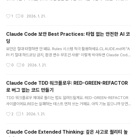
쓰고도 코딩할 수 있어요. 처음엔 느려도 1주일만 연습하면 2배는 빨라져요.TL;DR
키보드 단축키: Escape(중단), Double-Escape(되감기), Tab(자동완성)프롬프
작성시간
1
0
2026. 1. 21.
트: 구체적 + 컨텍스트 = 최고의 결과물자동 커밋: Stop Hook으로 세션 종료 시 자
동 커밋PR 템플릿: .github/pull_request_template.md로 표준화/clear 자주:
새 작업마다 컨텍스트 리셋커스텀 명령어: 반복 작업을 한 줄로1. 키보드 단축키 마스
Claude Code 보안 Best Practices: 타협 없는 안전한 AI 코
터하기Claude Code 핵심 단축키"Press Escape to i..
딩
글 내용
보안은 절대 타협하면 안 돼요. Rules 시스템 적극 활용하세요.CLAUDE.md에 "A
PI 키 절대 하드코딩 금지, 환경 변수 무조건 사용" 이렇게 박아두면 Claude Code
가 지켜줘요.Security Reviewer Agent도 돌려보세요. SQL 인젝션, XSS, CSR
작성시간
0
0
2026. 1. 21.
F 같은 취약점 자동으로 찾아내요. 배포 전에 꼭 한 번 체크하는 습관 들이세요.TL;D
R기본 원칙: Claude를 "똑똑하지만 신뢰할 수 없는 인턴"으로 대하기Permission
시스템: allow/deny/ask 규칙으로 세밀하게 제어Sandbox: /sandbox로 파일
Claude Code TDD 워크플로우: RED-GREEN-REFACTOR
시스템 + 네트워크 격리 (84% 권한 요청 감소)민감 파일 차단: .env, ~/.ssh/, ~/.a
로 버그 없는 코드 만들기
ws/ 접근 denyCLAUDE.md: 보안 규칙 명시..
글 내용
TDD 워크플로우 제대로 돌리는 법도 알려드릴게요. RED-GREEN-REFACTOR
사이클이에요.RED는 실패하는 테스트 먼저 쓰는 거예요. 아직 기능 없으니까 당연
히 실패하죠. GREEN은 테스트 통과할 만큼만 코드 짜는 거예요. REFACTOR는 그
작성시간
2
1
2026. 1. 21.
코드를 깔끔하게 리팩토링하는 거고요.이 순서 지키면 버그가 확 줄어들어요. 해커톤
때 이렇게 했더니 테스트 커버리지 80% 넘겼거든요.TL;DRTDD = Anthropic 공
식 권장 워크플로우 ("Anthropic-favorite workflow")RED → GREEN → REF
Claude Code Extended Thinking: 깊은 사고로 퀄리티 높
ACTOR 사이클 반복Claude에게 명시적으로 TDD임을 알려야 함 (mock 방지)