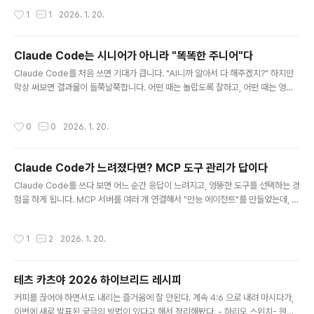
특징과 언제 어떤 모드를 써야 하는지 정리합니다.TL;DRShift+Tab으로 세 가지
작성시간
1
1
2026. 1. 20.
모드를 순환할 수 있습니다Plan Mode: 읽기 전용, 계획만 세움 → 복잡한 작업에
최적Auto-Accept Mode: 자동 승인 → 신뢰할 수 있는 반복 작업에 최적YOLO
Mode (--dangerously-skip-permissions): 완전 자율 → 컨테이너 환경에서
Claude Code는 시니어가 아니라 "똑똑한 주니어"다
만 사용복잡한 작업은 Plan Mode로 시작하고, 계획 확정 후 실행하..
글 내용
Claude Code를 처음 쓰면 기대가 큽니다. "AI니까 알아서 다 해주겠지?" 하지만
막상 써보면 결과물이 들쭉날쭉합니다. 어떤 때는 놀랍도록 잘하고, 어떤 때는 엉뚱
한 방향으로 갑니다. 왜 그럴까요? 대부분 마인드셋의 문제입니다.TL;DRClaude
Code를 시니어 개발자가 아닌 똑똑한 주니어 개발자로 대하세요추상적 지시 대신
작성시간
0
0
2026. 1. 20.
구체적이고 단계별로 쪼갠 지시를 주세요작업 단위가 작을수록 결과물 품질이 올라
갑니다Anthropic도 공식적으로 Plan Mode와 작업 분할을 권장합니다"똑똑한 주
니어" 비유의 출처이 비유는 Claude Code를 효과적으로 사용하는 개발자들 사이
Claude Code가 느려졌다면? MCP 도구 관리가 답이다
에서 널리 공유되는 멘탈 모델입니다."Claude Code operates as what Anthr
글 내용
opic engineers ..
Claude Code를 쓰다 보면 어느 순간 응답이 느려지고, 엉뚱한 도구를 선택하는 경
험을 하게 됩니다. MCP 서버를 여러 개 연결해서 "만능 에이전트"를 만들었는데, 오
히려 성능이 떨어진 것 같은 느낌. 이 글에서는 왜 이런 일이 발생하는지, 그리고 어떻
게 최적화할 수 있는지 정리합니다.TL;DRMCP 도구는 매 요청마다 컨텍스트 윈도
작성시간
1
2
2026. 1. 20.
우를 차지합니다도구가 많으면 느려지는 게 아니라 정확도도 떨어집니다프로젝트별
로 필요한 MCP만 활성화하세요/doctor와 /context 명령으로 현재 상태를 점검
하세요문제: "도구가 많으면 좋은 거 아닌가요?"GitHub MCP, Notion MCP, Pos
테츠 카츠야 2026 하이브리드 레시피
tgreSQL MCP, Slack MCP... 연결할 수 있는 건 다 연결해두면 편할 것 같죠? 실
글 내용
제로는 정반대..
커피를 끊어야 하면서도 내리는 즐거움에 잘 안된다. 계속 4:6 으로 내려 마시다가,
이번에 새로 발표된 궁극의 방법이 있다고 해서 정리해봤다. - 하리오 스위치- 원두 :