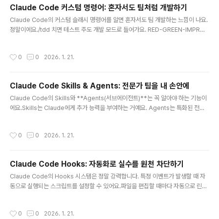
버그에 효과적Claude Code 전용 기능 (일반 Chat/API에서는 안 됨)시간/비용 더
Claude Code 커스텀 명령어: 혼자서도 팀처럼 개발하기
드니까 중요한 결정에만 사용Extended Thinking이란?"We recommend usin
글 내용
Claude Code의 커스텀 슬래시 명령어를 알면 혼자서도 팀 개발하는 느낌이 나요.
g the word 'think' to trig..
정말이에요./tdd 치면 테스트 주도 개발 모드로 들어가요. RED-GREEN-IMPROV
E 사이클 돌면서 테스트 먼저 짜고 코드 구현하거든요. /plan은 작업 계획 세우고, /
e2e는 E2E 테스트 만들어주고, /code-review는 코드 리뷰 돌려줘요.자주 쓰는
작성시간
0
0
2026. 1. 21.
워크플로우를 명령어 하나로 실행할 수 있어요.TL;DR커스텀 명령어 = 저장된 프롬
프트를 한 번에 실행위치: .claude/commands/ (프로젝트) 또는 ~/.claude/co
mmands/ (전역)파일명 = 명령어 이름 (tdd.md → /tdd)$ARGUMENTS로 인
Claude Code Skills & Agents: 전문가 팀을 내 손안에
자 전달 가능frontmatter로 도구 제한, 모델 지정 가능커스텀 명령어란?..
글 내용
Claude Code의 Skills와 **Agents(서브에이전트)**는 꼭 알아야 하는 기능이
에요.Skills는 Claude에게 추가 능력을 부여하는 거예요. Agents는 특화된 전문
가를 호출하는 거고요. Planner Agent는 프로젝트 전체 구조를 설계하고, Archit
ect는 기술 스택을 추천하고, Code Reviewer는 코드 리뷰를, Security Revie
작성시간
0
0
2026. 1. 21.
wer는 보안 취약점을 찾아줘요.마치 시니어 개발자 팀을 고용한 것처럼 일할 수 있
어요.TL;DRSkills: Claude에게 새로운 능력을 부여하는 지식 패키지Agents: 특
화된 작업을 수행하는 전문가 서브에이전트빌트인 Agents: Explore (탐색), Plan
Claude Code Hooks: 자동화로 실수를 원천 차단하기
(계획)커스텀 Agents 생성 가능: /agents 명령으로 ..
글 내용
Claude Code의 Hooks 시스템은 정말 강력합니다. 특정 이벤트가 발생할 때 자
동으로 실행되는 스크립트를 설정할 수 있어요.파일을 편집할 때마다 자동으로 린트
를 돌리거나, 위험한 명령어를 차단하거나, 하드코딩된 API 키가 있으면 경고를 띄울
수 있습니다. 한 번 설정해두면 매번 수동으로 할 필요 없이 자동으로 실행됩니다.T
작성시간
0
0
2026. 1. 21.
L;DRHooks는 Claude Code의 이벤트에 반응하는 자동화 스크립트입니다주요