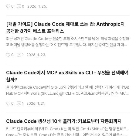
마를 설계하고 쿼리를 작성하는 시대가 되었습니다. Claude Code, Cursor, GitH
작성시간
0
0
2026. 1. 25.
ub Copilot 같은 도구들이 SQL 코드를 생성하고, MCP(Model Context Proto
col)를 통해 데이터베이스와 직접 상호작용하기도 합니다.하지만 AI 에이전트가 생
성한 코드가 항상 최적은 아닙니다. 인덱스 없이 대용량 테이블을 조회하거나, RLS
[개발 가이드] Claude Code 제대로 쓰는 법: Anthropic이
(Row Level Security) 정책을 비효율적으로 구성하거나, 커넥션 풀링을 무시한
공개한 8가지 베스트 프랙티스
채 직접 연결을 남발하는 경우가 흔합니다.Supabase는 이 ..
글 내용
최근 공개된 Claude Code는 단순한 코딩 어시스턴트를 넘어, 직접 파일을 수정하
고 터미널 명령어를 실행하는 '에이전트'형 도구입니다. 하지만 강력한 만큼 제대로
쓰는 법을 아는 것이 중요합니다. Anthropic 공식 문서( https://code.claude.c
작성시간
0
1
2026. 1. 23.
om/docs/en/best-practices )를 바탕으로, Claude Code의 성능을 극대화하
는 꿀팁을 정리했습니다. 1. 핵심 철학: "검증 가능하게 지시하라"Claude Code를
사용할 때 가장 중요한 한 가지를 꼽으라면 바로 **'검증 수단 제공'**입니다. Clau
Claude Code에서 MCP vs Skills vs CLI - 무엇을 선택해야
de가 코드를 짠 후 잘 돌아가는지 스스로 확인할 수 있게 해주세요.Bad: "이메일 유
할까?
효성 검사 함수 만들어줘."Good: "이메일 유효성 검사 함수를 만들고..
글 내용
들어가며Claude Code에서 GitHub와 연동하려고 할 때, 선택지가 여러 개다:Git
Hub MCP 서버Skills (SKILL.md)gh CLI + CLAUDE.md처음엔 당연히 MCP
가 "올바른" 방법이라 생각했다. 공식적이고, 구조화되어 있고, 뭔가 있어 보이니까.
작성시간
0
1
2026. 1. 21.
하지만 실제로 팀 프로젝트에 적용하려다 보니 예상치 못한 문제를 만났다.문제의 시
작: 팀 프로젝트에서 토큰 공유프로젝트 레벨의 MCP 설정(.mcp.json)을 git으로
공유하려 했다. 그런데 GitHub MCP는 인증 토큰이 필요하다.{ "github": { "com
Claude Code 생산성 10배 올리기: 키보드부터 자동화까지
mand": "npx", "args": ["-y", "@modelcontextprotocol/server-github"],
글 내용
키보드 단축키부터 외우세요. Cmd+K는 퀵 액션, Cmd+Shift+P는 명령 팔레트,
"env": { ..
Cmd+/는 주석 토글, Cmd+D는 같은 단어 선택... 이런 거 손에 익으면 마우스 안