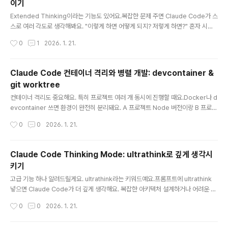
이기
테스트 먼저 작성 → 실패 확인 → 최소 구현 → 리팩토링/tdd 커스텀 명령어로 자동
글 내용
화 가..
Extended Thinking이라는 기능도 있어요.복잡한 문제 주면 Claude Code가 스
스로 여러 각도로 생각해봐요. "이렇게 하면 어떻게 되지? 저렇게 하면?" 혼자 시뮬
레이션 돌리는 거죠.시간은 오래 걸리지만 퀄리티가 확실히 달라요. 중요한 기능 만
작성시간
0
1
2026. 1. 21.
들 때 한 번씩 써보세요.TL;DRExtended Thinking = Claude가 답변 전에 깊이
생각하는 공식 기능Claude Code에서 기본 활성화 (최대 31,999 토큰)Ctrl+O로
thinking 과정 볼 수 있음 (verbose mode)"think", "think hard", "ultrathink"
Claude Code 컨테이너 격리와 병렬 개발: devcontainer &
키워드로 thinking budget 조절복잡한 아키텍처, 어려운 버그, 수학/분석에 효과
git worktree
적시간/비용 더 들지만 퀄리티 확실히 향상Ex..
글 내용
컨테이너 격리도 중요해요. 특히 프로젝트 여러 개 동시에 진행할 때요.Docker나 d
evcontainer 쓰면 환경이 완전히 분리돼요. A 프로젝트 Node 버전이랑 B 프로젝
트 Node 버전 충돌 걱정 없어지죠.Claude Code도 devcontainer 지원해요. .d
작성시간
0
0
2026. 1. 21.
evcontainer 폴더 만들고 설정 파일 넣으면 자동으로 컨테이너 안에서 작업해요.
환경 꼬일 일이 없어요.TL;DR컨테이너 격리 (devcontainer)프로젝트별 완전한
환경 분리Node/Python 버전 충돌 없음YOLO 모드를 안전하게 사용 가능Anthro
Claude Code Thinking Mode: ultrathink로 깊게 생각시
pic 공식 레퍼런스 제공병렬 개발 (git worktree)여러 Claude 인스턴스 동시 실
키기
행같은 레포에서 독립적 작업디스크 공간 효율적 (전체 복사 X)공식 베스트 ..
글 내용
고급 기능 하나 알려드릴게요. ultrathink라는 키워드예요.프롬프트에 ultrathink
넣으면 Claude Code가 더 깊게 생각해요. 복잡한 아키텍처 설계하거나 어려운 버
그 잡을 때 쓰면 성공률이 확 올라가요.단, 시간이 좀 더 걸려요. 급할 땐 빼고, 정말
작성시간
0
0
2026. 1. 21.
중요한 결정할 때만 ultrathink 쓰세요.TL;DRthink — 단계별 thinking 강도ultra
think = 최대 32,000 토큰의 thinking budget 할당복잡한 아키텍처, 까다로운