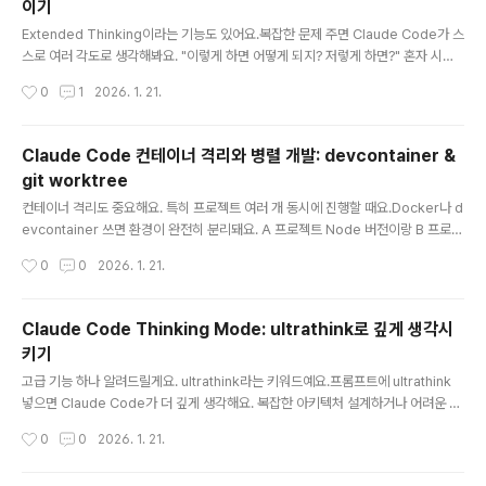
이기
테스트 먼저 작성 → 실패 확인 → 최소 구현 → 리팩토링/tdd 커스텀 명령어로 자동
글 내용
화 가..
Extended Thinking이라는 기능도 있어요.복잡한 문제 주면 Claude Code가 스
스로 여러 각도로 생각해봐요. "이렇게 하면 어떻게 되지? 저렇게 하면?" 혼자 시뮬
레이션 돌리는 거죠.시간은 오래 걸리지만 퀄리티가 확실히 달라요. 중요한 기능 만
작성시간
0
1
2026. 1. 21.
들 때 한 번씩 써보세요.TL;DRExtended Thinking = Claude가 답변 전에 깊이
생각하는 공식 기능Claude Code에서 기본 활성화 (최대 31,999 토큰)Ctrl+O로
thinking 과정 볼 수 있음 (verbose mode)"think", "think hard", "ultrathink"
Claude Code 컨테이너 격리와 병렬 개발: devcontainer &
키워드로 thinking budget 조절복잡한 아키텍처, 어려운 버그, 수학/분석에 효과
git worktree
적시간/비용 더 들지만 퀄리티 확실히 향상Ex..
글 내용
컨테이너 격리도 중요해요. 특히 프로젝트 여러 개 동시에 진행할 때요.Docker나 d
evcontainer 쓰면 환경이 완전히 분리돼요. A 프로젝트 Node 버전이랑 B 프로젝
트 Node 버전 충돌 걱정 없어지죠.Claude Code도 devcontainer 지원해요. .d
작성시간
0
0
2026. 1. 21.
evcontainer 폴더 만들고 설정 파일 넣으면 자동으로 컨테이너 안에서 작업해요.
환경 꼬일 일이 없어요.TL;DR컨테이너 격리 (devcontainer)프로젝트별 완전한
환경 분리Node/Python 버전 충돌 없음YOLO 모드를 안전하게 사용 가능Anthro
Claude Code Thinking Mode: ultrathink로 깊게 생각시
pic 공식 레퍼런스 제공병렬 개발 (git worktree)여러 Claude 인스턴스 동시 실
키기
행같은 레포에서 독립적 작업디스크 공간 효율적 (전체 복사 X)공식 베스트 ..
글 내용
고급 기능 하나 알려드릴게요. ultrathink라는 키워드예요.프롬프트에 ultrathink
넣으면 Claude Code가 더 깊게 생각해요. 복잡한 아키텍처 설계하거나 어려운 버
그 잡을 때 쓰면 성공률이 확 올라가요.단, 시간이 좀 더 걸려요. 급할 땐 빼고, 정말
작성시간
0
0
2026. 1. 21.
중요한 결정할 때만 ultrathink 쓰세요.TL;DRthink — 단계별 thinking 강도ultra
think = 최대 32,000 토큰의 thinking budget 할당복잡한 아키텍처, 까다로운