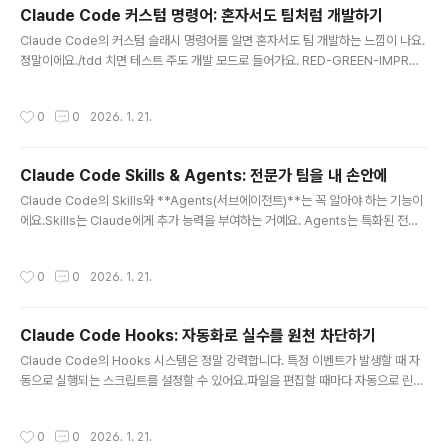
버그에 효과적Claude Code 전용 기능 (일반 Chat/API에서는 안 됨)시간/비용 더
Claude Code 커스텀 명령어: 혼자서도 팀처럼 개발하기
드니까 중요한 결정에만 사용Extended Thinking이란?"We recommend usin
글 내용
Claude Code의 커스텀 슬래시 명령어를 알면 혼자서도 팀 개발하는 느낌이 나요.
g the word 'think' to trig..
정말이에요./tdd 치면 테스트 주도 개발 모드로 들어가요. RED-GREEN-IMPROV
E 사이클 돌면서 테스트 먼저 짜고 코드 구현하거든요. /plan은 작업 계획 세우고, /
e2e는 E2E 테스트 만들어주고, /code-review는 코드 리뷰 돌려줘요.자주 쓰는
작성시간
0
0
2026. 1. 21.
워크플로우를 명령어 하나로 실행할 수 있어요.TL;DR커스텀 명령어 = 저장된 프롬
프트를 한 번에 실행위치: .claude/commands/ (프로젝트) 또는 ~/.claude/co
mmands/ (전역)파일명 = 명령어 이름 (tdd.md → /tdd)$ARGUMENTS로 인
Claude Code Skills & Agents: 전문가 팀을 내 손안에
자 전달 가능frontmatter로 도구 제한, 모델 지정 가능커스텀 명령어란?..
글 내용
Claude Code의 Skills와 **Agents(서브에이전트)**는 꼭 알아야 하는 기능이
에요.Skills는 Claude에게 추가 능력을 부여하는 거예요. Agents는 특화된 전문
가를 호출하는 거고요. Planner Agent는 프로젝트 전체 구조를 설계하고, Archit
ect는 기술 스택을 추천하고, Code Reviewer는 코드 리뷰를, Security Revie
작성시간
0
0
2026. 1. 21.
wer는 보안 취약점을 찾아줘요.마치 시니어 개발자 팀을 고용한 것처럼 일할 수 있
어요.TL;DRSkills: Claude에게 새로운 능력을 부여하는 지식 패키지Agents: 특
화된 작업을 수행하는 전문가 서브에이전트빌트인 Agents: Explore (탐색), Plan
Claude Code Hooks: 자동화로 실수를 원천 차단하기
(계획)커스텀 Agents 생성 가능: /agents 명령으로 ..
글 내용
Claude Code의 Hooks 시스템은 정말 강력합니다. 특정 이벤트가 발생할 때 자
동으로 실행되는 스크립트를 설정할 수 있어요.파일을 편집할 때마다 자동으로 린트
를 돌리거나, 위험한 명령어를 차단하거나, 하드코딩된 API 키가 있으면 경고를 띄울
수 있습니다. 한 번 설정해두면 매번 수동으로 할 필요 없이 자동으로 실행됩니다.T
작성시간
0
0
2026. 1. 21.
L;DRHooks는 Claude Code의 이벤트에 반응하는 자동화 스크립트입니다주요