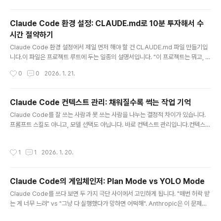
이벤트: PreToolUse(도구 실행 전), PostToolUse(도구 실행 후), Stop(응답 완
료)파일 편집 후 자동 린트/포맷팅 → 코드 스타일 걱정 끝위험한 명령어 자동 차단
Claude Code 환경 설정: CLAUDE.md로 10분 투자해서 수
→ 실수 방지하드코딩된 API 키 같은 보안 위험 감지 → 유출 사고 방지Hooks
시간 절약하기
란?"Hooks are ..
글 내용
Claude Code 환경 설정에서 제일 먼저 해야 할 건 CLAUDE.md 파일 만들기입
니다.이 파일은 프로젝트 루트에 두는 일종의 설명서입니다. "이 프로젝트는 뭐고, 어
떤 규칙으로 코딩하고, 파일 구조는 어떻고" 다 적어두는 거예요. Claude Code가
작성시간
0
0
2026. 1. 21.
작업 시작할 때마다 이 파일을 먼저 읽습니다. 그러면 매번 같은 설명 안 해도 됩니다.
처음 세팅하는 데 10분 걸리지만, 이후에 몇 시간씩 절약됩니다.TL;DRCLAUDE.
md는 Claude Code의 **"헌법"**이자 영구 기억 장치입니다매 세션 시작 시 자
Claude Code 컨텍스트 관리: 채워질수록 썩는 작업 기억
동으로 로드됩니다300줄 미만, 짧을수록 좋습니다포함할 것: 프로젝트 개요, 기술
글 내용
Claude Code를 잘 쓰는 사람과 못 쓰는 사람을 나누는 결정적 차이가 있습니다.
스택, 코딩 컨벤션, 주요 명령어, 금지 사항/init 명령으로 시작하고, 점진적으로 다듬
프롬프트 스킬도 아니고, 모델 선택도 아닙니다. 바로 컨텍스트 관리입니다.컨텍스트
어가세요CLAUD..
는 컴퓨터의 RAM과 같습니다. 95%까지 채울 수 있지만, 그 마지막 5%는 스와핑
과 가비지 컬렉션에 소모되어 실제 작업 공간이 없어집니다. Claude Code도 마찬
작성시간
1
1
2026. 1. 20.
가지입니다. 대화가 길어지면 초반 내용을 까먹거나 헷갈리기 시작합니다.이 글에서
는 왜 이런 일이 발생하고, 어떻게 관리해야 하는지, 그리고 리셋 전에 꼭 해야 할 것
까지 정리합니다.TL;DR컨텍스트 윈도우는 Claude의 **작업 기억(Working Me
Claude Code의 게임체인저: Plan Mode vs YOLO Mode
mory)**입니다200k 토큰이 한계지만, 80~100k만 넘어도 품질이 떨어집니다3
글 내용
~5개 작업마다 또는 100k 토큰..
Claude Code를 쓰다 보면 두 가지 극단 사이에서 고민하게 됩니다. "매번 허락 받
는 게 너무 느려" vs "그냥 다 실행했다가 망하면 어떡해". Anthropic은 이 문제를
해결하기 위해 세 가지 Permission Mode를 제공합니다. 이 글에서는 각 모드의