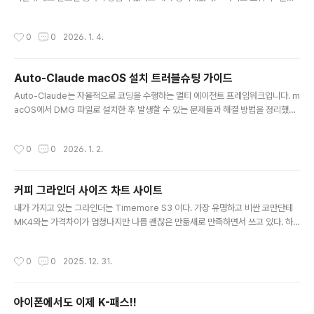
20g- 분쇄도 : Timemore S3 5.0, 코만단테 C40 MK4 28- 물온도 : 90도- 상
온수 : 150g ( 70도 ~ 80도 사이를 맞추기 위함 )시간밸브상태물온도주입량(g)누
작성시간
0
0
2026. 1. 4.
적량(g)0:00닫힘90도40 ~ 50 ( 잠길정도 )400:40열림 801201:30열림 802
002:10닫힘70 ~ 80도1003002:45열림 3003:30내외열림 300https://ww
w.youtube.com/watch?v=4FeUp_zNiiY 제대로 내리기 위해서 정리해둠 ->
Auto-Claude macOS 설치 트러블슈팅 가이드
아직 제대로 마셔보지 못한 레시피
글 내용
Auto-Claude는 자율적으로 코딩을 수행하는 멀티 에이전트 프레임워크입니다. m
acOS에서 DMG 파일로 설치한 후 발생할 수 있는 문제들과 해결 방법을 정리했습
니다.환경macOS (Apple Silicon / Intel)Python 3.12+ (Homebrew로 설치)
Auto-Claude 2.7.x (DMG 설치)문제 1: spawn python ENOENT증상Conte
작성시간
0
0
2026. 1. 2.
xt 메뉴에서 프로젝트 분석 시 다음 에러 발생:Failed to load project indexspa
wn python ENOENT원인macOS에서 Homebrew로 Python을 설치하면 pyt
hon3 명령어만 생성되고, python 명령어는 생성되지 않습니다. Auto-Claude는
커피 그라인더 사이즈 차트 사이트
python 명령어를 사용하기 때문에 이 문..
글 내용
내가 가지고 있는 그라인더는 Timemore S3 이다. 가장 유명하고 비싼 코만단테
MK4와는 가격차이가 엄청나지만 나름 괜찮은 만듦새로 만족하면서 쓰고 있다. 하
지만 불편한 점이 있다면 상당수의 레시피가 코만단테를 기준으로 알려준다는 것이
다. 이번에 새롭게 접한 레시피도 코만단테 MK4 기준 28 클릭이다. 그래서 이게 도
작성시간
0
0
2025. 12. 31.
대체 내 Timemore S3 기준으로는 몇일까?를 알아보려 했지만 정확한 사이즈를
몰라서 궁금해 하던차에 이런 사이트를 알게 되었다. 각 그라인더 브랜드 별로 사이
즈 비교차트를 알려주는 사이트이다. https://honestcoffeeguide.com/coffee
아이폰에서도 이제 K-패스!!
-grind-size-chart/ Coffee Grind Size Chart | Honest Coffee GuideMe
글 내용