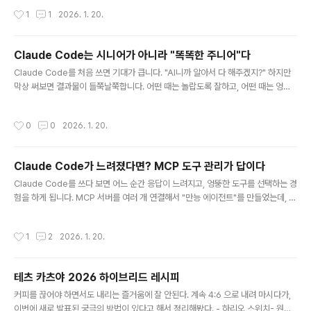
특징과 언제 어떤 모드를 써야 하는지 정리합니다.TL;DRShift+Tab으로 세 가지
작성시간
1
1
2026. 1. 20.
모드를 순환할 수 있습니다Plan Mode: 읽기 전용, 계획만 세움 → 복잡한 작업에
최적Auto-Accept Mode: 자동 승인 → 신뢰할 수 있는 반복 작업에 최적YOLO
Mode (--dangerously-skip-permissions): 완전 자율 → 컨테이너 환경에서
Claude Code는 시니어가 아니라 "똑똑한 주니어"다
만 사용복잡한 작업은 Plan Mode로 시작하고, 계획 확정 후 실행하..
글 내용
Claude Code를 처음 쓰면 기대가 큽니다. "AI니까 알아서 다 해주겠지?" 하지만
막상 써보면 결과물이 들쭉날쭉합니다. 어떤 때는 놀랍도록 잘하고, 어떤 때는 엉뚱
한 방향으로 갑니다. 왜 그럴까요? 대부분 마인드셋의 문제입니다.TL;DRClaude
Code를 시니어 개발자가 아닌 똑똑한 주니어 개발자로 대하세요추상적 지시 대신
작성시간
0
0
2026. 1. 20.
구체적이고 단계별로 쪼갠 지시를 주세요작업 단위가 작을수록 결과물 품질이 올라
갑니다Anthropic도 공식적으로 Plan Mode와 작업 분할을 권장합니다"똑똑한 주
니어" 비유의 출처이 비유는 Claude Code를 효과적으로 사용하는 개발자들 사이
Claude Code가 느려졌다면? MCP 도구 관리가 답이다
에서 널리 공유되는 멘탈 모델입니다."Claude Code operates as what Anthr
글 내용
opic engineers ..
Claude Code를 쓰다 보면 어느 순간 응답이 느려지고, 엉뚱한 도구를 선택하는 경
험을 하게 됩니다. MCP 서버를 여러 개 연결해서 "만능 에이전트"를 만들었는데, 오
히려 성능이 떨어진 것 같은 느낌. 이 글에서는 왜 이런 일이 발생하는지, 그리고 어떻
게 최적화할 수 있는지 정리합니다.TL;DRMCP 도구는 매 요청마다 컨텍스트 윈도
작성시간
1
2
2026. 1. 20.
우를 차지합니다도구가 많으면 느려지는 게 아니라 정확도도 떨어집니다프로젝트별
로 필요한 MCP만 활성화하세요/doctor와 /context 명령으로 현재 상태를 점검
하세요문제: "도구가 많으면 좋은 거 아닌가요?"GitHub MCP, Notion MCP, Pos
테츠 카츠야 2026 하이브리드 레시피
tgreSQL MCP, Slack MCP... 연결할 수 있는 건 다 연결해두면 편할 것 같죠? 실
글 내용
제로는 정반대..
커피를 끊어야 하면서도 내리는 즐거움에 잘 안된다. 계속 4:6 으로 내려 마시다가,
이번에 새로 발표된 궁극의 방법이 있다고 해서 정리해봤다. - 하리오 스위치- 원두 :