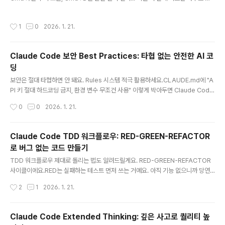
쓰고도 코딩할 수 있어요. 처음엔 느려도 1주일만 연습하면 2배는 빨라져요.TL;DR
키보드 단축키: Escape(중단), Double-Escape(되감기), Tab(자동완성)프롬프
작성시간
1
0
2026. 1. 21.
트: 구체적 + 컨텍스트 = 최고의 결과물자동 커밋: Stop Hook으로 세션 종료 시 자
동 커밋PR 템플릿: .github/pull_request_template.md로 표준화/clear 자주:
새 작업마다 컨텍스트 리셋커스텀 명령어: 반복 작업을 한 줄로1. 키보드 단축키 마스
Claude Code 보안 Best Practices: 타협 없는 안전한 AI 코
터하기Claude Code 핵심 단축키"Press Escape to i..
딩
글 내용
보안은 절대 타협하면 안 돼요. Rules 시스템 적극 활용하세요.CLAUDE.md에 "A
PI 키 절대 하드코딩 금지, 환경 변수 무조건 사용" 이렇게 박아두면 Claude Code
가 지켜줘요.Security Reviewer Agent도 돌려보세요. SQL 인젝션, XSS, CSR
작성시간
0
0
2026. 1. 21.
F 같은 취약점 자동으로 찾아내요. 배포 전에 꼭 한 번 체크하는 습관 들이세요.TL;D
R기본 원칙: Claude를 "똑똑하지만 신뢰할 수 없는 인턴"으로 대하기Permission
시스템: allow/deny/ask 규칙으로 세밀하게 제어Sandbox: /sandbox로 파일
Claude Code TDD 워크플로우: RED-GREEN-REFACTOR
시스템 + 네트워크 격리 (84% 권한 요청 감소)민감 파일 차단: .env, ~/.ssh/, ~/.a
로 버그 없는 코드 만들기
ws/ 접근 denyCLAUDE.md: 보안 규칙 명시..
글 내용
TDD 워크플로우 제대로 돌리는 법도 알려드릴게요. RED-GREEN-REFACTOR
사이클이에요.RED는 실패하는 테스트 먼저 쓰는 거예요. 아직 기능 없으니까 당연
히 실패하죠. GREEN은 테스트 통과할 만큼만 코드 짜는 거예요. REFACTOR는 그
작성시간
2
1
2026. 1. 21.
코드를 깔끔하게 리팩토링하는 거고요.이 순서 지키면 버그가 확 줄어들어요. 해커톤
때 이렇게 했더니 테스트 커버리지 80% 넘겼거든요.TL;DRTDD = Anthropic 공
식 권장 워크플로우 ("Anthropic-favorite workflow")RED → GREEN → REF
Claude Code Extended Thinking: 깊은 사고로 퀄리티 높
ACTOR 사이클 반복Claude에게 명시적으로 TDD임을 알려야 함 (mock 방지)