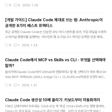
마를 설계하고 쿼리를 작성하는 시대가 되었습니다. Claude Code, Cursor, GitH
작성시간
0
0
2026. 1. 25.
ub Copilot 같은 도구들이 SQL 코드를 생성하고, MCP(Model Context Proto
col)를 통해 데이터베이스와 직접 상호작용하기도 합니다.하지만 AI 에이전트가 생
성한 코드가 항상 최적은 아닙니다. 인덱스 없이 대용량 테이블을 조회하거나, RLS
[개발 가이드] Claude Code 제대로 쓰는 법: Anthropic이
(Row Level Security) 정책을 비효율적으로 구성하거나, 커넥션 풀링을 무시한
공개한 8가지 베스트 프랙티스
채 직접 연결을 남발하는 경우가 흔합니다.Supabase는 이 ..
글 내용
최근 공개된 Claude Code는 단순한 코딩 어시스턴트를 넘어, 직접 파일을 수정하
고 터미널 명령어를 실행하는 '에이전트'형 도구입니다. 하지만 강력한 만큼 제대로
쓰는 법을 아는 것이 중요합니다. Anthropic 공식 문서( https://code.claude.c
작성시간
0
1
2026. 1. 23.
om/docs/en/best-practices )를 바탕으로, Claude Code의 성능을 극대화하
는 꿀팁을 정리했습니다. 1. 핵심 철학: "검증 가능하게 지시하라"Claude Code를
사용할 때 가장 중요한 한 가지를 꼽으라면 바로 **'검증 수단 제공'**입니다. Clau
Claude Code에서 MCP vs Skills vs CLI - 무엇을 선택해야
de가 코드를 짠 후 잘 돌아가는지 스스로 확인할 수 있게 해주세요.Bad: "이메일 유
할까?
효성 검사 함수 만들어줘."Good: "이메일 유효성 검사 함수를 만들고..
글 내용
들어가며Claude Code에서 GitHub와 연동하려고 할 때, 선택지가 여러 개다:Git
Hub MCP 서버Skills (SKILL.md)gh CLI + CLAUDE.md처음엔 당연히 MCP
가 "올바른" 방법이라 생각했다. 공식적이고, 구조화되어 있고, 뭔가 있어 보이니까.
작성시간
0
1
2026. 1. 21.
하지만 실제로 팀 프로젝트에 적용하려다 보니 예상치 못한 문제를 만났다.문제의 시
작: 팀 프로젝트에서 토큰 공유프로젝트 레벨의 MCP 설정(.mcp.json)을 git으로
공유하려 했다. 그런데 GitHub MCP는 인증 토큰이 필요하다.{ "github": { "com
Claude Code 생산성 10배 올리기: 키보드부터 자동화까지
mand": "npx", "args": ["-y", "@modelcontextprotocol/server-github"],
글 내용
키보드 단축키부터 외우세요. Cmd+K는 퀵 액션, Cmd+Shift+P는 명령 팔레트,
"env": { ..
Cmd+/는 주석 토글, Cmd+D는 같은 단어 선택... 이런 거 손에 익으면 마우스 안