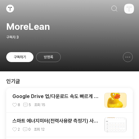
검색하기
티스토리
MoreLean
구독자
3
구독하기
방명록
신고하기 레이어
열기
인기글
Google Drive 업/다운로드 속도 빠르게 wi
th Cyberduck (구글 드라이브에서도 이정
8
5
조회
15
도 속도가??)
스마트 에너지미터(전력사용량 측정기) 사용
기
2
0
조회
12