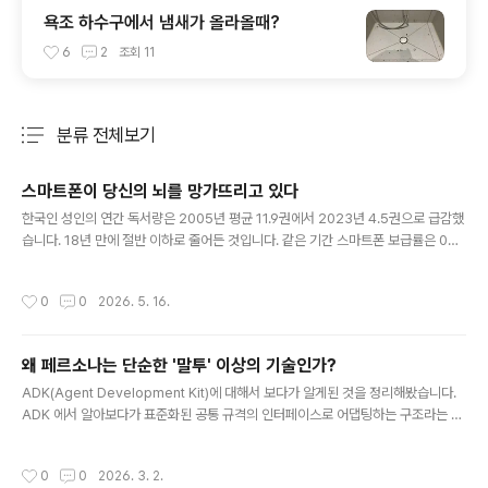
욕조 하수구에서 냄새가 올라올때?
6
2
조회
11
분류 전체보기
주요 글 목록
스마트폰이 당신의 뇌를 망가뜨리고 있다
글 내용
한국인 성인의 연간 독서량은 2005년 평균 11.9권에서 2023년 4.5권으로 급감했
습니다. 18년 만에 절반 이하로 줄어든 것입니다. 같은 기간 스마트폰 보급률은 0%
에서 95%로 치솟았습니다.이것은 단순한 우연의 일치가 아닙니다. 문화체육관광부
의 국민독서실태조사에 따르면, 성인의 독서를 방해하는 가장 큰 원인 1위가 바로
작성시간
0
0
2026. 5. 16.
"스마트폰·인터넷·게임"입니다. 사람들은 책을 읽고 싶은 마음이 없어서가 아니라,
손에서 스마트폰을 놓지 못하기 때문에 책을 읽지 못하는 것입니다. 스마트폰은 단순
히 독서 시간을 빼앗는 것을 넘어, 뇌 자체를 '긴 글을 읽기 어려운 상태'로 바꾸어가
왜 페르소나는 단순한 '말투' 이상의 기술인가?
고 있습니다.유튜브 쇼츠·릴스·틱톡은 평균 15~30초마다 새 영상으로 전환됩니다.
글 내용
이 과정에서 뇌는 매번 소량의 도파민을 분비합니다..
ADK(Agent Development Kit)에 대해서 보다가 알게된 것을 정리해봤습니다.
ADK 에서 알아보다가 표준화된 공통 규격의 인터페이스로 어댑팅하는 구조라는 것
을 알게 되었고, 그 구조에서 페르소나가 있다는 것을 알게 되었습니다. 대부분의 최
신 LLM은 대화 기록을 보낼 때 다음과 같은 공통 구조를 사용합니다.System: AI의
작성시간
0
0
2026. 3. 2.
역할 설정 (너는 전문가야)User: 사용자의 질문Assistant: AI의 답변Tool/Functi