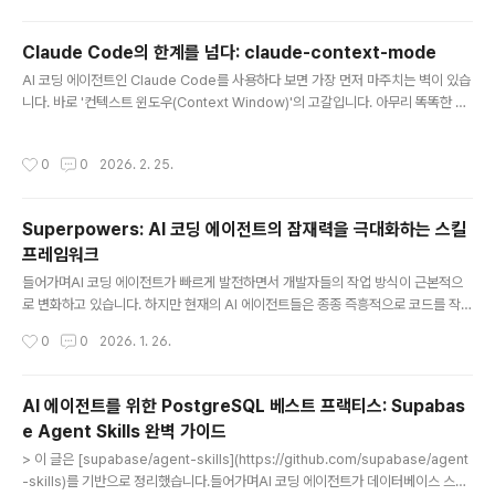
on: 도구 실행 결과그래서 물어봤습니다. 기본적으로 LLM은 페르소나를 주입하는
구나.. 이렇게 해야 하는 특별한 이유가 있나? 주입하지 않은 상태에서 하는 것과 어
Claude Code의 한계를 넘다: claude-context-mode
떤 차이가 있어? 맞습니다. LLM에게 페르소나(Persona)를 주입하는 것은 단순히
글 내용
"재미"를 위..
AI 코딩 에이전트인 Claude Code를 사용하다 보면 가장 먼저 마주치는 벽이 있습
니다. 바로 '컨텍스트 윈도우(Context Window)'의 고갈입니다. 아무리 똑똑한 Cl
aude라도 수만 줄의 로그와 웹 페이지 전체를 한꺼번에 읽다 보면 금방 기억력을 잃
고 느려지기 마련이죠.이 문제를 우아하게 해결한 MCP(Model Context Protoc
작성시간
0
0
2026. 2. 25.
ol) 서버, claude-context-mode 를 소개합니다.1. 해결하고자 하는 문제 (The
Problem)AI 에이전트가 외부 도구(MCP)를 사용할 때 발생하는 '데이터 폭발' 현
상을 해결합니다.컨텍스트 낭비: 웹 브라우저 스냅샷 하나가 약 56KB, GitHub 이
Superpowers: AI 코딩 에이전트의 잠재력을 극대화하는 스킬
슈 목록이 60KB를 차지합니다.빠른 성능 저하: 몇 번의 도구 실행만으로 20..
프레임워크
글 내용
들어가며AI 코딩 에이전트가 빠르게 발전하면서 개발자들의 작업 방식이 근본적으
로 변화하고 있습니다. 하지만 현재의 AI 에이전트들은 종종 즉흥적으로 코드를 작성
하거나, 체계적인 계획 없이 구현에 뛰어드는 경향이 있습니다. Superpowers는
작성시간
0
0
2026. 1. 26.
이런 문제를 해결하기 위해 등장한 오픈소스 프로젝트로, AI 에이전트에게 체계적인
소프트웨어 개발 워크플로우를 가르치는 "스킬(Skills)" 프레임워크입니다.GitHub
에서 34,000개 이상의 스타를 받으며 개발자 커뮤니티의 뜨거운 관심을 받고 있는
AI 에이전트를 위한 PostgreSQL 베스트 프랙티스: Supabas
이 프로젝트의 핵심 개념과 작동 방식을 살펴보겠습니다.Superpowers가 해결하
e Agent Skills 완벽 가이드
는 문제일반적인 AI 코딩 에이전트에게 "로그인 기능을 만들어줘"라고 요청하면 어
글 내용
떻게 될까요? 대부분의 경우 에이전트는 즉시 코드 ..
> 이 글은 [supabase/agent-skills](https://github.com/supabase/agent
-skills)를 기반으로 정리했습니다.들어가며AI 코딩 에이전트가 데이터베이스 스키