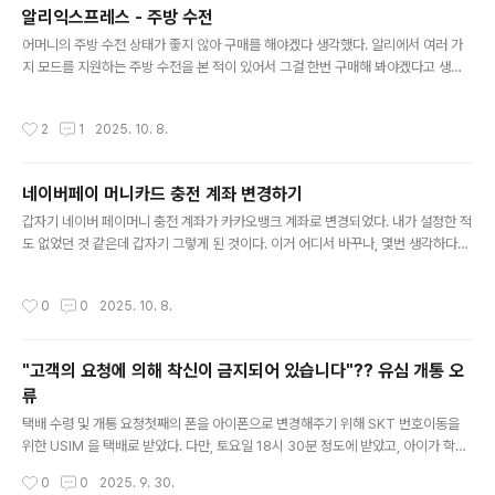
책이 팔리지 않게 되니 38,000 x 0.8 = 30,400원에 판매한다. 전자첵에서는 쿠
알리익스프레스 - 주방 수전
폰혜택가라고 마치 할인해주는 것처럼 보이지만 실상은 도서정가제의 10% 할인에
글 내용
대한 꼼수일 뿐이다. 종이책의 판매가 1..
어머니의 주방 수전 상태가 좋지 않아 구매를 해야겠다 생각했다. 알리에서 여러 가
지 모드를 지원하는 주방 수전을 본 적이 있어서 그걸 한번 구매해 봐야겠다고 생각
했다. 그런데, 너무 흔한 것 같아서 약간 다른 형태를 알아봤었고, 그래서 이걸 보고
주문 했다. 한국은 G1/2 사이즈를 구매해야 한다. 형태는 비슷한데 다기능이고, 모양
작성시간
2
1
2025. 10. 8.
도 괜찮아 보여서 주문했다. 대략 2월에 주문하고 쿠폰을 먹여서 나름 저렴하게 잘
샀다고 생각하고 바로 본가로 가서 설치해드렸다. 저렴한 주방 수전의 경우 수전의
기둥이 제대로 고정이 되지 않아 흔들거리는 문제가 걱정되어 다른 부속들도 주문했
네이버페이 머니카드 충전 계좌 변경하기
었는데 결국 하나도 사용할 필요 없이 잘 고정되었다. 알리의 고질적인 문제인 싸다
글 내용
고 마구 담아서 주문하는 병이 이번에도 여지 없이 도졌다...
갑자기 네이버 페이머니 충전 계좌가 카카오뱅크 계좌로 변경되었다. 내가 설정한 적
도 없었던 것 같은데 갑자기 그렇게 된 것이다. 이거 어디서 바꾸나, 몇번 생각하다가
깜빡하고 그대로 두었는데 https://card.pay.naver.com/prepaid/managem
ent 네이버네이버에 로그인 하고 나를 위한 다양한 서비스를 이용해 보세요nid.nav
작성시간
0
0
2025. 10. 8.
er.com 위의 링크로 들어가서 충전 계좌 설정 을 진행해주면 된다.
"고객의 요청에 의해 착신이 금지되어 있습니다"?? 유심 개통 오
류
글 내용
택배 수령 및 개통 요청첫째의 폰을 아이폰으로 변경해주기 위해 SKT 번호이동을
위한 USIM 을 택배로 받았다. 다만, 토요일 18시 30분 정도에 받았고, 아이가 학원
에 있는 시간이기도 했고 영화 예매를 하여 영화관에 있었던 상황이라 개통을 진행할
작성시간
0
0
2025. 9. 30.
수 없었던 상황이었다. 어쩔수 없이 일요일에는 개통이 불가능하여 다음날인 월요일