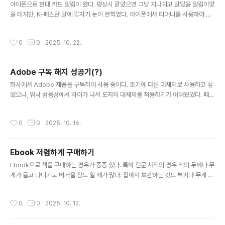
r..
아이폰으로 현대 카드 알림이 왔다. 평상시 같았으면 그냥 지나치고 말았을 알림이었
을 테지만, K-패스란 말에 갑자기 눈이 번쩍였다. 아이폰에서 티머니를 사용하여 교
통카드를 대체한다고 해도 K-패스를 사용하던 나는 30% 할인에 설치도 하지 않았
었다. 잠시 그 시점에 K-패스 관련해서 할 수 있는 방법은 없는지 찾아봤었지만, 없었
작성시간
0
0
2025. 10. 22.
다는 것만 확인하고 더 이상 알아보지 않았었는데.. 방식은 티머니를 이용하는 것에
서 변경된 것이 없어서 선불 방식밖에 없다. 후불보다 불편하다고 생각했지만, 자동
충전이 되니 크게 문제 되진 않는다고 생각했다. 선불 하이패스와 같은 맥락이니 크
Adobe 구독 해지 성공기(?)
게 불편함은 없다고 생각한다. 방법은 다음과 같다. - 모바일 티머니에서 T머니 카드
글 내용
를 발급한다. ( 이미 있다면 그것을 사용해도 됨 ) ..
회사에서 Adobe 제품을 구독하여 사용 중이다. 초기에 다른 대체제로 사용하고 싶
었으나, 워낙 범용성에서 차이가 나서 도저히 대체제를 적용하기가 어려웠었다. 패키
지에서 빠른 시기에 구독형으로 변경된 Adobe 제품류는 너무 구형의 버전만이 남
아 있어서 마수 같은 구독에서 벗어날 수 없었다. 회사는 라이센스 정책상 기업형을
작성시간
0
0
2025. 10. 16.
구매해야 하고, 그 비용은 개인용 대비 당연히 더 비싸다. Adobe는 수 많은 기업형
구독 서비스를 이용해 봤지만, 제일 악랄하다. 언젠가 회사로 전화가 와서 라이센스
정책을 위반한 것 같다면서 유료로 잘 사용 중인지 물어왔다.대행을 맡은 법무법인이
Ebook 저렴하게 구매하기
었는데 어처구니가 없어서 잘 사용중이라고 자신 있게 대답하고 전화를 끊었다. 한놈
글 내용
만 걸려라인지.. 이것만으로 악랄하다고 표현하진 않았다...
Ebook으로 책을 구매하는 경우가 종종 있다. 특히 전문 서적의 경우 책의 두께나 무
게가 들고 다니기도 버거울 정도 일 때가 많다. 집에서 보관하는 것도 부피나 무게 때
문에도 부담되는 것도 사실이다. 그런데 Ebook 이 종이책에 비해서 크게 저렴하지
도 않다. 망할 도서정가제 때문이다. 적립까지 최대 15% 할인이 가능한데, 위에서도
작성시간
0
0
2025. 10. 12.
볼 수 있듯이 여러가지 꼼수로 아는 사람들은 조금은 더 할인된 가격에 구매한다. 원
가를 생각하면 전자책이 훨씬 더 싸겠지만, 그렇게 되면 출판사의 근간이 되는 종이