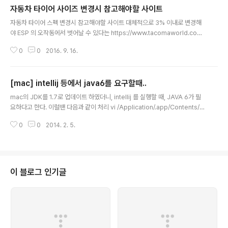
자동차 타이어 사이즈 변경시 참고해야할 사이트
글 내용
자동차 타이어 스펙 변경시 참고해야할 사이트 대체적으로 3% 이내로 변경해
야 ESP 의 오작동에서 벗어날 수 있다는 https://www.tacomaworld.com/
tirecalc?tires=245-40r18-255-35r19 ( 추가 ) http://5l.co.kr/tire/ 이
0
0
2016. 9. 16.
두개 정도의 사이트면 충분할듯 하다. 림폭이란? 현대라.. 맘에 들진 않지만.. ht
tp://bluemembers.hyundai.com/oc/action.do?fw_appName=OC_
HLNK&fw_serviceName=KnowledgePanelNoteFacade.detailExp
[mac] intellij 등에서 java6를 요구할때..
ertColumnInfo&knowQnaOpiSn=18634
글 내용
mac의 JDK를 1.7로 업데이트 하였더니, intellij 를 실행할 때, JAVA 6가 필
요하다고 한다. 이럴땐 다음과 같이 처리 vi /Application/.app/Contents/In
fo.plist JVMVersion을 찾아 1.6*을 1.7* 로 수정해주면 된다. intellij 뿐만
0
0
2014. 2. 5.
아니라 JVM을 사용하는 다른 모든 Application 에 공통적으로 해당하는 사항
이다.
이 블로그 인기글