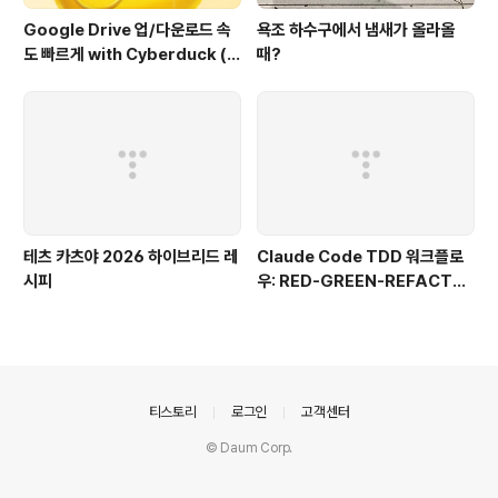
Google Drive 업/다운로드 속
욕조 하수구에서 냄새가 올라올
도 빠르게 with Cyberduck (구
때?
글 드라이브에서도 이정도 속도
가??)
테츠 카츠야 2026 하이브리드 레
Claude Code TDD 워크플로
시피
우: RED-GREEN-REFACTO
R로 버그 없는 코드 만들기
의안내
티스토리
로그인
고객센터
© Daum Corp.