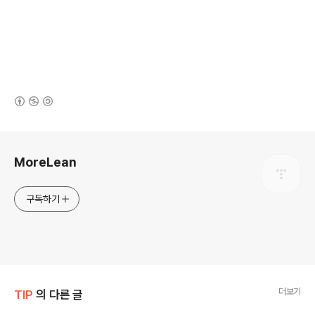
(새창열림)
로그 정보
MoreLean
구독하기
더보기
TIP
의 다른 글