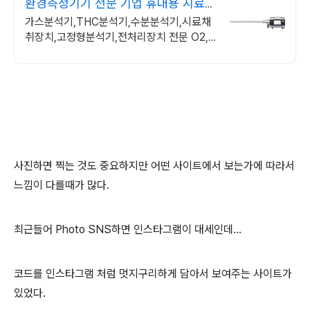
환경측정기기 전문 기업 휴대용 시료채
취장치 전문기업
가스분석기,THC분석기,수분분석기,시료채
취장치,고정형분석기,전처리장치 전문 O2,
CO, NO, NO2, SO2, H2, H2S, NH3,
HCl, N2측정
사진하면 찍는 것도 중요하지만 어떤 사이트에서 보는가에 따라서
느낌이 다를때가 많다.
최근들어 Photo SNS하면 인스타그램이 대세인데...
코드를 인스타그램 처럼 멋지구리하게 담아서 보여주는 사이트가
있었다.