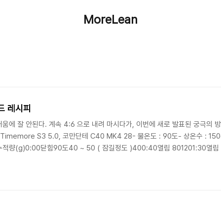
MoreLean
드 레시피
에 잘 안된다. 계속 4:6 으로 내려 마시다가, 이번에 새로 발표된 궁극의 방
Timemore S3 5.0, 코만단테 C40 MK4 28- 물온도 : 90도- 상온수 : 1
g)0:00닫힘90도40 ~ 50 ( 잠길정도 )400:40열림 801201:30열림 8
림 300https://www.youtube.com/watch?v=4FeUp_zNiiY 제대