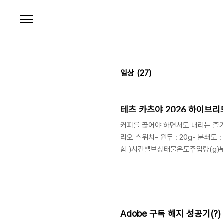
본문 바로가기
일상
(27)
테츠 카츠야 2026 하이브리
커피를 끊어야 하면서도 내리는 즐거움
리오 스위치- 원두 : 20g- 분쇄도 : 
함 )시간밸브상태물온도주입량(g)누적량(
1003002:45열림 3003:30내외열
로 마셔보지 못한 레시피
Adobe 구독 해지 성공기(?)