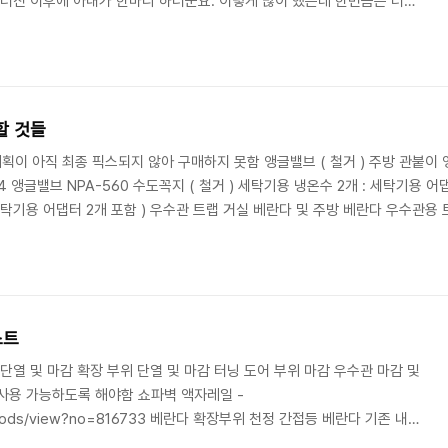
 터진 이후에 아내가 한마디 하더군요. 이렇게 많이 했는데 한번쯤은 터질
 사건의 발단은 우리집 무선 진공청소기를 바꿔야겠다는 생각을 가진것부터
랬동안 써오고 그동안 알리에서 배터리도 직구해서 교체해서 잘 써오고 있
 상태가 좋지 않았습니다. 그래서 오래전부터 생각하고 있었고, 중국 중고
여러가지 조건을 재보고 로보락 H7으로 거의 ..
야할 것들
계획이 아직 최종 픽스되지 않아 구매하지 못함 앵글밸브 ( 철거 ) 주방 관붙이 앵
4 앵글밸브 NPA-560 수도꼭지 ( 철거 ) 세탁기용 냉온수 2개 : 세탁기용 
탁기용 어댑터 2개 포함 ) 우수관 트랩 거실 베란다 및 주방 베란다 우수관용 트랩 
 가스화재탐지기 ( 철거시 ) 기존것은 제거 및 주방쪽 천정에 상시전원 하나 만들
요 방송 스피커 ( 도배전 ) SR타입 (2..
스트
단열 및 마감 확장 부위 단열 및 마감 터닝 도어 부위 마감 우수관 마감 및
사용 가능하도록 해야함 쇼파벽 액자레일 -
m/goods/view?no=816733 베란다 확장부위 천정 간접등 베란다 기존 내부
탄화 인터폰 및 스위치 설치를 위한 기둥 제작(?) 거실 쇼파 뒷벽 교체 현