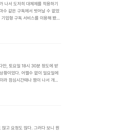
이가 나서 도저히 대체제를 적용하기
마수 같은 구독에서 벗어날 수 없었
은 기업형 구독 서비스를 이용해 봤지
어왔다.대행을 맡은 법무법인이었는데
고 표현하진 않았다...
만, 토요일 18시 30분 정도에 받
 상황이었다. 어쩔수 없이 일요일에
날이라 점심시간때나 짬이 나서 개통
걸릴 수 있다고 들었었다. 생각보다
후집에 있는 ..
 많고 요청도 많다. 그러다 보니 뭔