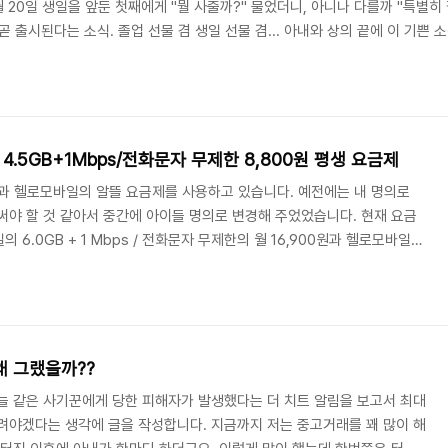
 20일 생일을 앞둔 첫째에게 "뭘 사줄까?" 물었더니, 아니나 다를까 "특별히
곧 출시된다는 소식. 졸업 선물 겸 생일 선물 겸... 아내와 상의 끝에 이 기쁜
 생일을 언급하는 아이. "졸업선물까지 포함이야!"라고 응수하면서 무거운 아이의
 같아 나도 기쁜 마음으로 구매를 준비했다.녀석이 고른 컬러는 세이지. 여러.
4.5GB+1Mbps/전화문자 무제한 8,800원 평생 요금제
일과 헬로모바일의 알뜰 요금제를 사용하고 있습니다. 예전에는 내 명의로
써야 할 것 같아서 중간에 아이들 명의로 변경해 주었었습니다. 현재 요금
 6.0GB + 1 Mbps / 전화문자 무제한의 월 16,900원과 헬로모바일의
제한의 월 14,900원을 사용 중이었습니다. 커뮤니티에 4.5GB + 1 Mbps /
(평생요금제)가 떴었으나, 타이밍을 잡지 못했어서 댓글을 확인하던 차에 모
페이지상으로는 2024년 1월 31일까지의 이벤트로 보입니다. )
 왜 그랬을까??
늘 같은 사기꾼에게 당한 피해자가 발생했다는 더 치트 알림을 보고서 최대
려야겠다는 생각에 글을 작성합니다. 지금까지 저는 중고거래를 꽤 많이 해