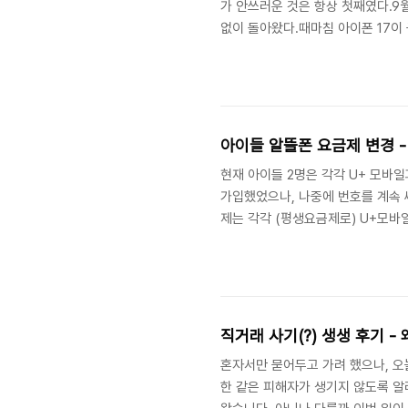
가 안쓰러운 것은 항상 첫째였다.9월
없이 돌아왔다.때마침 아이폰 17이 
로는 너무 큰데..." 하며 몇 년치
부하지 않는 것만으로도 기뻐하는 것
아이들 알뜰폰 요금제 변경 - 
현재 아이들 2명은 각각 U+ 모바
가입했었으나, 나중에 번호를 계속 
제는 각각 (평생요금제로) U+모바일의
4.5GB + 1 Mbps / 전화문자 무
전화문자 무제한 월 6,600원짜리
나 모바일을 알게 되었습니다. ( 홈
https://mobilemona.co.kr..
직거래 사기(?) 생생 후기 -
혼자서만 묻어두고 가려 했으나, 오
한 같은 피해자가 생기지 않도록 알