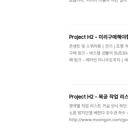
왔습니다. 아니나 다를까 이번 일이
줄 알았다고.. 할말이 없었습니다.
시작했습니다. 다이슨 V8을 꽤 오
었는데, 워낙 사용 빈도가 높다보니
가 제품을 염두에 두고있었습니다. 
Project H2 - 미리구매해
콘센트 및 스위치류 ( 전기 ) 조명 
구매 링크 - 바스템 관붙이 SUS30
매 링크 - 레아인 미니수도꼭지 ( 세
or 36cm 에 따라 제품이 달라짐
예정으로 제거하는 것이 좋을지 판단 필
Project H2 - 목공 작업 리
영역별 작업 리스트 거실 샷시 하단 
소음 방지단열 베란다 우수관 하수 
http://www.moongori.co
샷시 라인따라 T5 중앙 우물천정 평