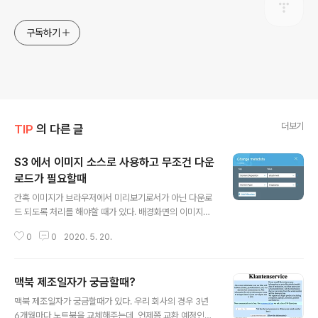
구독하기
더보기
TIP
의 다른 글
S3 에서 이미지 소스로 사용하고 무조건 다운
로드가 필요할때
글 내용
간혹 이미지가 브라우저에서 미리보기로서가 아닌 다운로
드 되도록 처리를 해야할 때가 있다. 배경화면의 이미지를
공유하는데 다운로드가 되도록 한다던지 하는 등의.. 이럴
0
0
2020. 5. 20.
땐 이미지의 Metadata를 수정해서 처리를 하면 된다. S3
의 관리메뉴로 접속하여, 대상 파일을 선택한후 Change
metadata를 선택하고, 다음의 1가지 정보를 추가하면 된
맥북 제조일자가 궁금할때?
다. Content-Disposition: attachment 이미지 파일이
글 내용
라 Content-Type: image/png를 지정하였음
맥북 제조일자가 궁금할때가 있다. 우리 회사의 경우 3년
6개월마다 노트북을 교체해주는데, 언제쯤 교환 예정인지