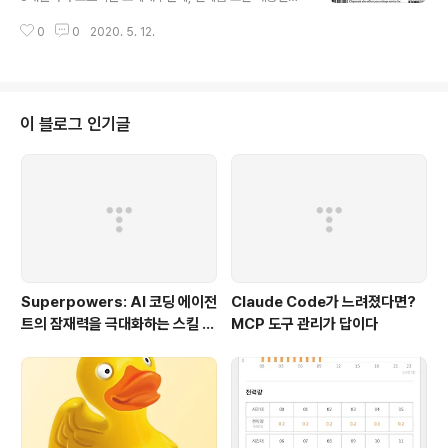
를 알려고 할때 필요하다. http://www.chipmunk.nl/kla
0
0
2020. 5. 12.
ntenservice/applemodel.html Klantenservice: S
erienummers Als u meer informatie over uw Ma
c wilt hebben (model, produktiedatum, etc) vul
dan hier het serienummer in. Alle informatie die
wij uit dat nummer weten te wringen laten wij aa
이 블로그 인기글
n vervolgens aan u zien. If you would like to hav
e more inform..
Superpowers: AI 코딩 에이전
Claude Code가 느려졌다면?
트의 잠재력을 극대화하는 스킬 프
MCP 도구 관리가 답이다
레임워크