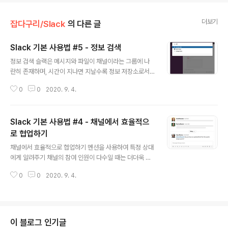
더보기
잡다구리/Slack
의 다른 글
Slack 기본 사용법 #5 - 정보 검색
글 내용
정보 검색 슬랙은 메시지와 파일이 채널이라는 그룹에 나
란히 존재하며, 시간이 지나면 지날수록 정보 저장소로서
의 역할을 하게 됩니다. 유료 Plan을 사용한다면 Slack의
0
0
2020. 9. 4.
강력한 검색을 통해 아주 손쉽게 정보를 검색할 수 있게 됩
니다. 슬랙에서 검색하기 채널에서 모든 것들이 이루어졌
다면 회의 전에 리뷰했던 중요한 문서나 메시지, 파일, 사
Slack 기본 사용법 #4 - 채널에서 효율적으
람, 채널, 대화 등을 손쉽게 검색할 수 있습니다. 파일과 메
시지 저장하기 파일 또는 메시지를 저장하면, 중요한 메시
로 협업하기
글 내용
지 및 파일 목록을 만들어 사이드 바에서 빠르게 억세스(S
채널에서 효율적으로 협업하기 멘션을 사용하여 특정 상대
aved) 할 수 있습니다. 자주 사용하는 파일이나 참조해야
에게 알려주기 채널의 참여 인원이 다수일 때는 더더욱 특
할 대화를 Save 해보세요. 트래킹 해야할 아이템에 대한
정 상대에게 대화를 인지 시킬 필요가 높습니다. 이때 멘션
리마인더 설정 대화 과정에서 나온 항목(대화, 파일 등)들
0
0
2020. 9. 4.
을 사용하면 유용한 방법으로 상대에게 인지시킬 수 있습
을 인지시킬 수 있도록..
니다. 멘션은 @를 누르고 상대방의 이름 등을(full name,
name) 일부 입력하면 Slack이 대상 유저들을 필터링하
여 보여줍니다. 팀과 파일 공유하기 대화 도중에 파일을 공
유할 때는 대화창에 파일(들)을 Drag & Drop 하면 됩니
이 블로그 인기글