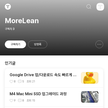
검색하기
티스토리
MoreLean
구독자
3
구독하기
방명록
신고하기 레이어
열기
인기글
Google Drive 업/다운로드 속도 빠르게 wi
th Cyberduck (구글 드라이브에서도 이정
8
5
조회
21
도 속도가??)
M4 Mac Mini SSD 업그레이드 과정
9
8
조회
15