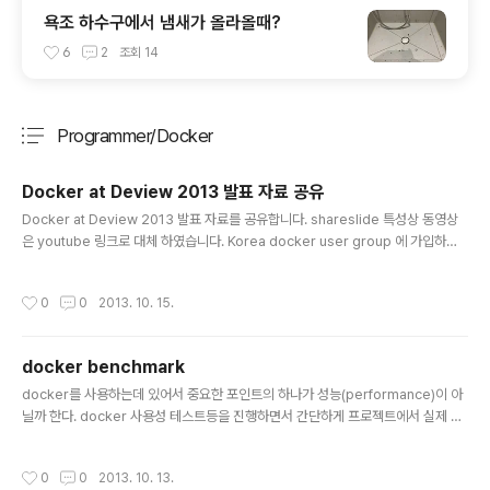
욕조 하수구에서 냄새가 올라올때?
6
2
조회
14
Programmer/Docker
분류 전체보기
주요 글 목록
Docker at Deview 2013 발표 자료 공유
글 내용
Docker at Deview 2013 발표 자료를 공유합니다. shareslide 특성상 동영상
은 youtube 링크로 대체 하였습니다. Korea docker user group 에 가입하세
요~ https://www.facebook.com/groups/korea.docker.user.group/
작성시간
0
0
2013. 10. 15.
docker benchmark
글 내용
docker를 사용하는데 있어서 중요한 포인트의 하나가 성능(performance)이 아
닐까 한다. docker 사용성 테스트등을 진행하면서 간단하게 프로젝트에서 실제 사
용하는 루틴을 기준으로 간이 성능 테스트를 진행한 적은 있었다. ( 허접한 테스트이
기도 했고 스팟성 테스트라 감히 오픈하기가 꺼려졌었음... ) 그때 대략 0.79 ~ 0.8
작성시간
0
0
2013. 10. 13.
정도의 결과가 나왔었는데, 뭐 결론적으로는 거의 맞았다. # 테스트 과정 크게 다음