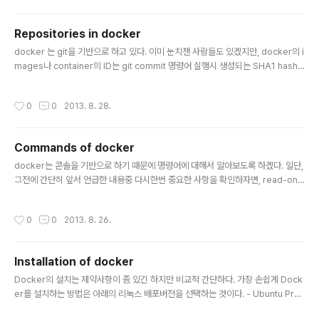
과 같은 테스트를 진행했다. 1. CPU : sysbench2. Memory : sysbench 3. Dis
k I/O : dd4. Network : iperf * sysbench의 경우 https://github.com/erik
Repositories in docker
h/docker-bench 참고함. 앞서 dotcloud ..
글 내용
docker 는 git을 기반으로 하고 있다. 이미 눈치챈 사람들도 있겠지만, docker의 i
mages나 container의 ID는 git commit 명령어 실행시 생성되는 SHA1 hash
코드값과 같은 40자이고, 이는 우연의 일치는 아닐 것이다. docker는 repository
를 사용하고 있다. docker에서 정의하기를 "repository는 container에 대한 파
작성시간
0
0
2013. 8. 28.
일 시스템을 함께 생성하는 태그된 image들의 호스팅된 모음입니다. " repositor
y의 이름은 예를 들면, 누가 생성했고 원본이 어디에 위치했는지와 같은 출처에 대해
서 표시하는 태그이다. registry가 있는데, 이것은 호스팅되는 하나 이상의 저장소
Commands of docker
들이 모여 있는 곳이다. (물리적인 저장소) repository의 태그..
글 내용
docker는 콘솔을 기반으로 하기 때문에 명령어에 대해서 알아보도록 하겠다. 일단,
그전에 간단히 앞서 언급한 내용중 다시한번 중요한 사항을 확인하자면, read-only
파일 시스템인 레이어는 image, 최상위 레이어로 read-write 가 가능한 레이어는
container로 정의했었다. # 자주 쓰는 명령어 ( 이중 특히 빈도가 높은 명령어는 un
작성시간
0
0
2013. 8. 26.
derline 처리 ) - build : Dockerfile 이라는 이름을 가지는 docker 전용 build
설정 파일로부터 container를 생성할때 쓰는 명령어이다.아무것도 설정된것이 없
는 base 이미지에서 특정 패키지( e.g. mysql, redis etc )을 설치하고, 디렉토리
Installation of docker
등을 생성한뒤에 유저를 생성하고 비밀번호를 설정하고 하는 등..
글 내용
Docker의 설치는 제약사항이 좀 있긴 하지만 비교적 간단하다. 가장 손쉽게 Dock
er를 설치하는 방법은 아래의 리눅스 배포버전을 선택하는 것이다. - Ubuntu Prec
ise 12.04 (LTS) 64bit - Ubuntu Raring 13.04 64bitDocker는 크게 2가지