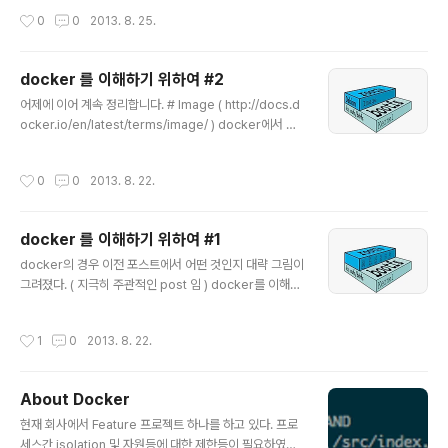
의 의존성을 가지기 때문이다. - Linux kernel 3.8 ( Kernel Requirements ) -
작성시간
0
0
2013. 8. 25.
AUFS file system 지원0.8 버전 ( 2013-08-25 현재 0.6 ) 부터는 RHEL이나,
CentOS도 지원한다고하는 하는데, Kernel에 의존적인 사항을 어떻게 극복할지도
궁금해진다. 그럼 설치를 진행해보자. 위에 언급한대로 Ubuntu Precise 12.04 (L
docker 를 이해하기 위하여 #2
TS) 64bit 리눅스 ..
글 내용
어제에 이어 계속 정리합니다. # Image ( http://docs.d
ocker.io/en/latest/terms/image/ ) docker에서 앞
서 언급한 read-only 레이어는 image라고 불린다. ima
ge는 결코 변하지 않는다. docker가 Union File Syste
작성시간
0
0
2013. 8. 22.
m을 사용한 이래로 프로세스들은 모든 파일 시스템들은 r
ead-write 모드로 마운트 된다고 생각하게 된다. 하지만,
변경되는 모든것들은 쓰기가 가능한 가장 최상위 레이어로
docker 를 이해하기 위하여 #1
이동하게 되고 그바로 아래에 있는 read-only image의
글 내용
원본 파일은 변하지 않는다. image들은 바뀌지 않기 때문
docker의 경우 이전 포스트에서 어떤 것인지 대략 그림이
에 image는 상태를 가질 수 없다. Parent Image 각 im
그려졌다. ( 지극히 주관적인 post 임 ) docker를 이해하
age는 아래층을 형성한 더 많은 image에 따라서 의..
기 위해선 약간의 사전 정보가 필요하다. Linux에 cgrou
ps라는 새로운 시스템이 커널에 추가되었다. cgroups는
작성시간
1
0
2013. 8. 22.
커널에서 다른 프로세스 그룹간에 격리할 수 있는 방법을
제공한다. 이 기술을 바탕으로 LXC( LinuX Containers)
라는 프로젝트가 생겨났다. docker는 이 LXC를 기반으
About Docker
로 가상환경을 제공합니다. 또한 리눅스는 Union File Sy
글 내용
stem중의 하나인 AUFS를 사용한다. 일단, 이런것들이
현재 회사에서 Feature 프로젝트 하나를 하고 있다. 프로
어떻게 구성이 될지를 생각하기 전에 미리 알아두어야 할
세스간 isolation 및 자원등에 대한 제한등이 필요하였고,