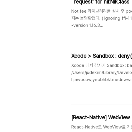
`request' for nil:NilClas
Notifee 라이브러리를 설치 후 pod
지는 불명확했다. ) Ignoring ffi-1.16.
-version 1.16.3
/opt/homebrew/Cellar/ruby/3.2.
`conflicting_dependencies': u
[@failed_dep.dependency, @a
Xcode > Sandbox : deny(1
Xcode 에서 갑자기 Sandbox: bash(
/Users/judekim/Library/Deve
hjawocowjyeobhbktmednwwmzb
와 같은 메시지가 뜨면서 빌드가 실
참 헤맸는데, 이건 또 무슨.. 일인가
을 변경하면 해결된다고 해서 찾았다. Xc
Script ..
[React-Native] WebVi
React-Native로 WebView를