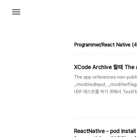
본문 바로가기
Programmer/React Native
(4
XCode Archive 할때 The ap
The app references non-publ
_modifiedInput, _modifierF
내부 테스트를 하기 위해서 TestFl
오류가 발생하면서 업로드에 실패했다.
드한 버전을 Archive 했었던 것
Scheme로 Archive 했었던 것이
ReactNative - pod instal