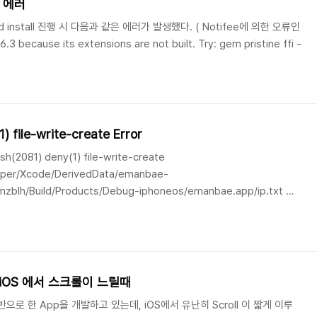
s` 에러
 install 진행 시 다음과 같은 에러가 발생했다. ( Notifee에 의한 오류인
3 because its extensions are not built. Try: gem pristine ffi -
2_1/lib/ruby/3.2.0/rubygems/resolver/conflict.rb:47:in
ndefined method `request' for nil:NilClass (NoMethodError)
ctivated.request.d..
) file-write-create Error
2081) deny(1) file-write-create
loper/Xcode/DerivedData/emanbae-
lh/Build/Products/Debug-iphoneos/emanbae.app/ip.txt 이
패했었다. 이전에 Ruby 관련한 버전 이슈가 생겨서 그것도 해결하는데 한
 싶어서 찾아봤는데, ChatGPT는 헛소리를 작렬.. 그러다 찾은 것이 설정
ode > Targets를 눌러서 Build Settings의 데이터 중에 User
ew iOS 에서 스크롤이 느릴때
 기반으로 한 App을 개발하고 있는데, iOS에서 유난히 Scroll 이 짧게 이루