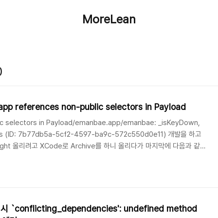
MoreLean
)
p references non-public selectors in Payload
ic selectors in Payload/emanbae.app/emanbae: _isKeyDown,
lags (ID: 7b77db5a-5cf2-4597-ba9c-572c550d0e11) 개발을 하고
ight 올리려고 XCode로 Archive를 하니 올리다가 마지막에 다음과 같은
 왜 이런 에러가 발생하지 하고 한참을 찾았는데... 원인은 Debug 빌
이 원인이었다. 이런저런 이유로 stg를 두었던 것이었는데, 그걸 까먹고 dev
었다. 구글링 하다 보니 이런 글..
l 시 `conflicting_dependencies': undefined method