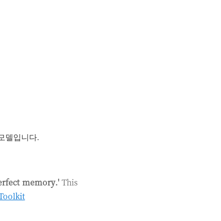
 모델입니다.
perfect memory.'
This
Toolkit