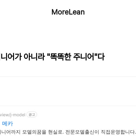
MoreLean
는 시니어가 아니라 "똑똑한 주니어"다
/view/j-model
광고
 메카
시니어까지 모델의꿈을 현실로. 전문모델출신이 직접운영합니다.