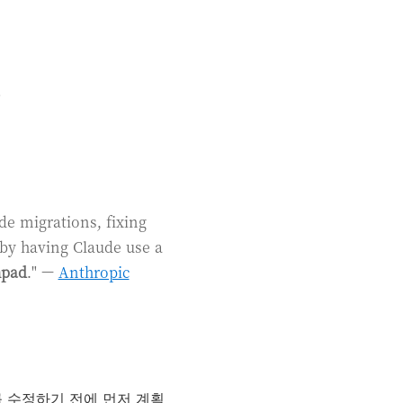
.
de migrations, fixing
by having Claude use a
hpad
." —
Anthropic
드를 수정하기 전에 먼저 계획