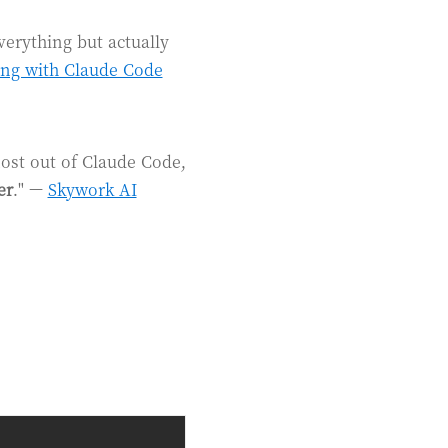
verything but actually
ng with Claude Code
most out of Claude Code,
er
." —
Skywork AI