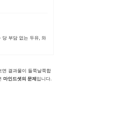
당 부담 없는 두유, 와
 써보면 결과물이 들쭉날쭉합
분
마인드셋의 문제
입니다.