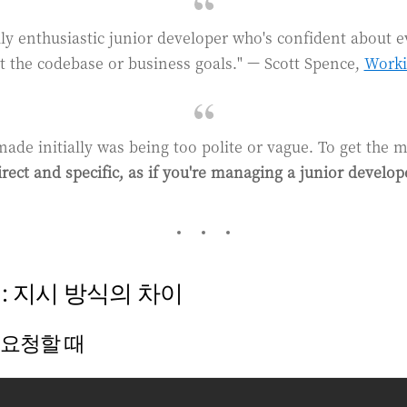
eally enthusiastic junior developer who's confident about e
 the codebase or business goals." — Scott Spence,
Worki
made initially was being too polite or vague. To get the 
irect and specific, as if you're managing a junior develop
: 지시 방식의 차이
요청할 때