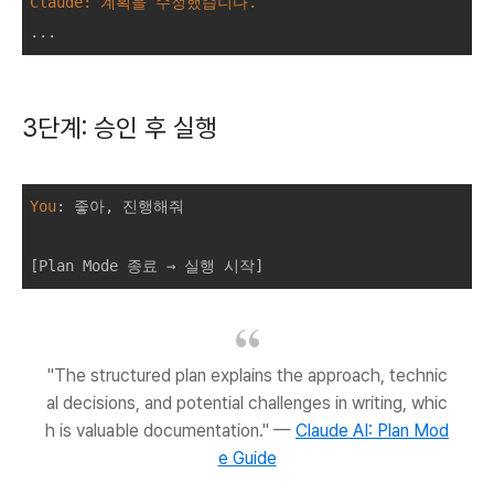
Claude: 계획을 수정했습니다.
3단계: 승인 후 실행
You
: 
좋아, 진행해줘

"The structured plan explains the approach, technic
al decisions, and potential challenges in writing, whic
h is valuable documentation." —
Claude AI: Plan Mod
e Guide