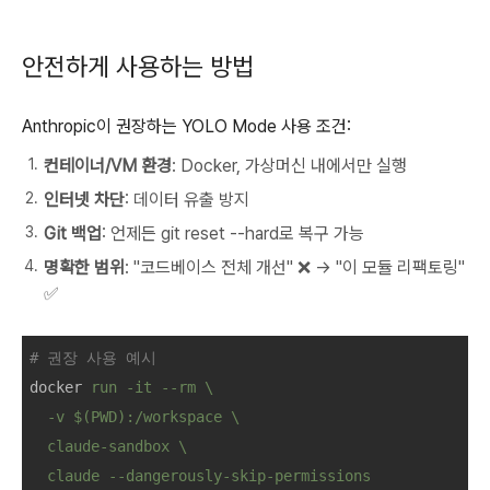
안전하게 사용하는 방법
Anthropic이 권장하는 YOLO Mode 사용 조건:
컨테이너/VM 환경
: Docker, 가상머신 내에서만 실행
인터넷 차단
: 데이터 유출 방지
Git 백업
: 언제든 git reset --hard로 복구 가능
명확한 범위
: "코드베이스 전체 개선" ❌ → "이 모듈 리팩토링"
✅
# 권장 사용 예시
docker
run -it --rm \

  -v $(PWD):/workspace \

  claude-sandbox \

  claude --dangerously-skip-permissions