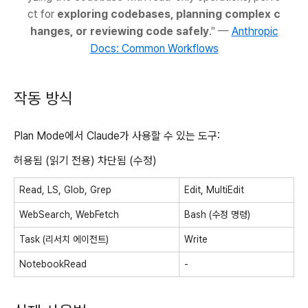
ct for
exploring codebases, planning complex c
hanges, or reviewing code safely
." —
Anthropic
Docs: Common Workflows
작동 방식
Plan Mode에서 Claude가 사용할 수 있는 도구:
허용됨 (읽기 전용) 차단됨 (수정)
Read, LS, Glob, Grep
Edit, MultiEdit
WebSearch, WebFetch
Bash (수정 명령)
Task (리서치 에이전트)
Write
NotebookRead
-