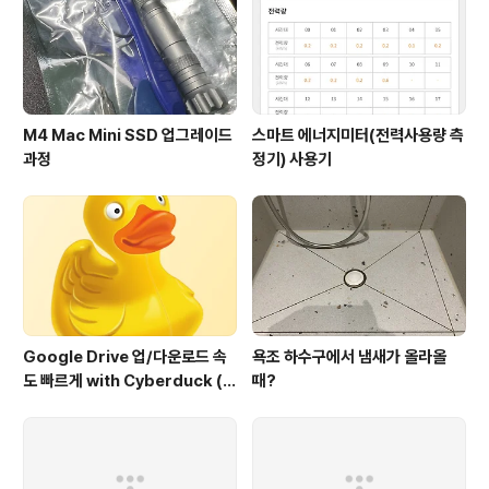
M4 Mac Mini SSD 업그레이드
스마트 에너지미터(전력사용량 측
과정
정기) 사용기
Google Drive 업/다운로드 속
욕조 하수구에서 냄새가 올라올
도 빠르게 with Cyberduck (구
때?
글 드라이브에서도 이정도 속도
가??)