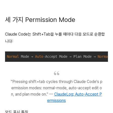
세 가지 Permission Mode
Claude Code는 Shift+Tab을 누를 때마다 다음 모드로 순환합
니다:
Normal
 Mode → 
Auto
-Accept Mode → Plan Mode → 
Normal
"Pressing shift+tab cycles through Claude Code's p
ermission modes: normal-mode, auto-accept edit o
n, and plan mode on." —
ClaudeLog: Auto-Accept P
ermissions
모드 표시 특징