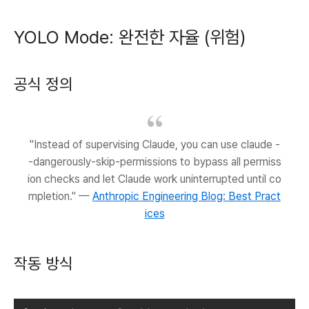
YOLO Mode: 완전한 자율 (위험)
공식 정의
"Instead of supervising Claude, you can use claude -
-dangerously-skip-permissions to bypass all permiss
ion checks and let Claude work uninterrupted until co
mpletion." —
Anthropic Engineering Blog: Best Pract
ices
작동 방식