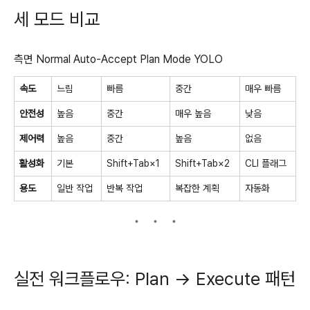
세 모드 비교
측면 Normal Auto-Accept Plan Mode YOLO
속도
느림
빠름
중간
매우 빠름
안전성
높음
중간
매우 높음
낮음
제어력
높음
중간
높음
없음
활성화
기본
Shift+Tab×1
Shift+Tab×2
CLI 플래그
용도
일반 작업
반복 작업
복잡한 계획
자동화
실전 워크플로우: Plan → Execute 패턴