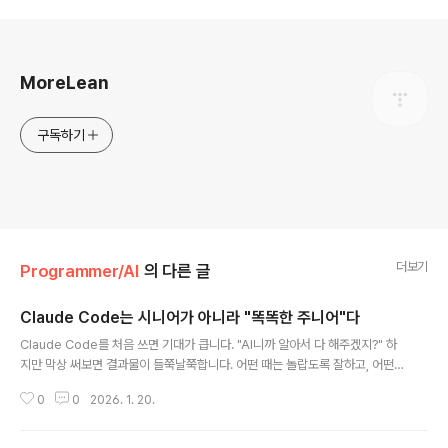
로그 정보
MoreLean
구독하기
더보기
Programmer/AI
의 다른 글
Claude Code는 시니어가 아니라 "똑똑한 주니어"다
글 내용
Claude Code를 처음 쓰면 기대가 큽니다. "AI니까 알아서 다 해주겠지?" 하
지만 막상 써보면 결과물이 들쭉날쭉합니다. 어떤 때는 놀랍도록 잘하고, 어떤
때는 엉뚱한 방향으로 갑니다. 왜 그럴까요? 대부분 마인드셋의 문제입니다.T
0
0
2026. 1. 20.
L;DRClaude Code를 시니어 개발자가 아닌 똑똑한 주니어 개발자로 대하세
요추상적 지시 대신 구체적이고 단계별로 쪼갠 지시를 주세요작업 단위가 작을
수록 결과물 품질이 올라갑니다Anthropic도 공식적으로 Plan Mode와 작업