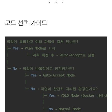
모드 선택 가이드
작업이
복잡하고
여러
파일에
걸쳐
있나요?
├─
Yes
→
Plan
Mode로
시작
│
└─
계획
확정
후
→
Auto-Accept로
실행
│
└─
No
→
작업이
반복적이고
안전한가요?
├─
Yes
→
Auto-Accept
Mode
│
└─
No
→
작업이
완전히
격리된
환경인가요?
├─
Yes
→
YOLO
Mode
(Docker
내에서)
│
└─
No
→
Normal
Mode