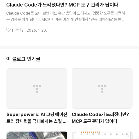
Claude Code가 느려졌다면? MCP 도구 관리가 답이다
분할을 권장합니다"똑똑한 주니어" 비유의 출처이 비유는 Claude Code를 효
글 내용
과적으로 사용하는 개발자들 사이에서 널리 공유되는 멘탈 모델입니다."Claud
Claude Code를 쓰다 보면 어느 순간 응답이 느려지고, 엉뚱한 도구를 선택하
e Code operates as what Anthropic engineers ..
는 경험을 하게 됩니다. MCP 서버를 여러 개 연결해서 "만능 에이전트"를 만들
었는데, 오히려 성능이 떨어진 것 같은 느낌. 이 글에서는 왜 이런 일이 발생하는
1
2
2026. 1. 20.
지, 그리고 어떻게 최적화할 수 있는지 정리합니다.TL;DRMCP 도구는 매 요청
마다 컨텍스트 윈도우를 차지합니다도구가 많으면 느려지는 게 아니라 정확도
도 떨어집니다프로젝트별로 필요한 MCP만 활성화하세요/doctor와 /conte
xt 명령으로 현재 상태를 점검하세요문제: "도구가 많으면 좋은 거 아닌가
요?"GitHub MCP, Notion MCP, PostgreSQL MCP, Slack MCP... 연결
이 블로그 인기글
할 수 있는 건 다 연결해두면 편할 것 같죠? 실제로는 정반대..
Superpowers: AI 코딩 에이전
Claude Code가 느려졌다면?
트의 잠재력을 극대화하는 스킬 프
MCP 도구 관리가 답이다
레임워크