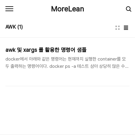
본문 바로가기
MoreLean
AWK
(1)
awk 및 xargs 를 활용한 명령어 샘플
docker에서 아래와 같은 명령어는 현재까지 실행한 container를 모
두 출력하는 명령어이다. docker ps -a 테스트 삼아 상당히 많은 수의
container를 실행했더니 엄청나게 많은 수의 container들이 생겼다.
테스트이니 삭제 해야하는 상황에서 docker에서 redis의 flushall과
같은 container 모두 삭제라는 명령어는 지원하지 않는듯 했다. 그래서
간단히 쉘명령어의 조합으로 만들어봄. docker ps -a | awk
'{print$1}' | xargs docker rm 간단히 설명하자면 awk는 공백을 기
준으로 데이터를 구분지어 변수화 시켜준다. $1 이것이 공백으로 구분
된 첫번째 문자열. 이것을 받아 docker에서 container 삭제 명령어인
docker..