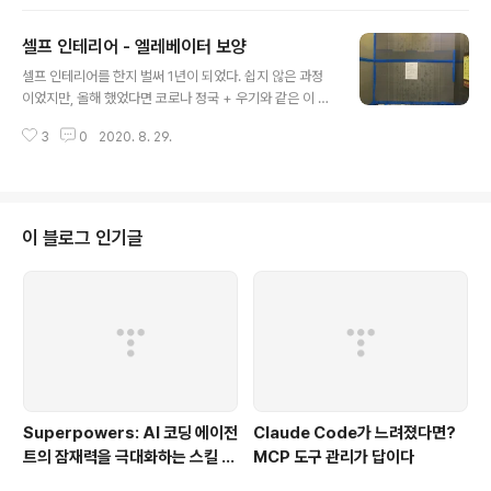
근 출현 빈도가 급증하여 원인을 찾아보기 시작했다. 다용
도실 우수관은 커버를 설치한 상태라 가능성이 낮았고, 안
셀프 인테리어 - 엘레베이터 보양
방 화장실 하수구도 이미 트랩이 설치된 상태였고 남은 것
글 내용
은 하나 거실 화장실의 타일 유가 쪽이었다. 디자인이 미려
셀프 인테리어를 한지 벌써 1년이 되었다. 쉽지 않은 과정
해서 많이들 쓰이고는 있지만 맞는 트랩이 찾기 어려웠고,
이었지만, 올해 했었다면 코로나 정국 + 우기와 같은 이 날
일반적으로 쓰는 범용 유가가 아니라서 정보도 별로 없었
씨에 아마 더 힘들지 않았을까 싶어 다행이었다는 생각이
다. 한참 잊고 있었다가 또 출몰한 나방파리와 함께 물 빠짐
3
0
2020. 8. 29.
든다. 인테리어 실행 과정 중 준비 과정으로 엘리베이터 보
이 시원하지 못했던 타일 유가를 청소하려다가 구멍에서
양이 있다. 이때 보통 2가지의 선택을 한다. (A)직접 엘리
나오는 3~4마리의 나방파리를 보곤 바로 ..
베이터 보양을 하거나 (B)보양을 전문으로 하는 업체에게
맡기는 것이다. 아마 직접 해본 경험이 있으신 분들은 많은
분들이 직접 하는 것은 말리고 싶으실 것이다. 저의 경험을
이 블로그 인기글
되짚어 보자면, 더운 여름 날 사람이 적게 다닐 시간대에 좁
은 엘리베이터 안에서 치수를 재고 재단하고 테이핑하고
하는 것들이 여간 번잡스러운 일이 아니었다. 크게 구역은
1층 엘레베이터 입구 및 버튼 해당층 엘레베이터 입구 및
버튼 엘리베이터 내부..
Superpowers: AI 코딩 에이전
Claude Code가 느려졌다면?
트의 잠재력을 극대화하는 스킬 프
MCP 도구 관리가 답이다
레임워크