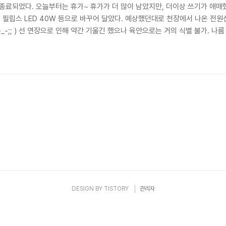
 종료되었다. 오늘부터는 휴가~ 휴가가 더 많이 남았지만, 더이상 쓰기가 애매
필립스 LED 40W 등으로 바꾸어 달았다. 예상했던대로 천장에서 나온 전원선
-_-;; ) 선 연장으로 인해 약간 기울긴 했으나 육안으로는 거의 식별 불가. 나
을때 기존의 형광등보다 켜지는 속도가 훨 느림. 약 1초가량의 딜레이가 있다.
도 컸을 텐데 말이지.. ) 꺼질때도 한번에 꺼지는 것이 아닌 의도하지 않은 ..
DESIGN BY
TISTORY
관리자