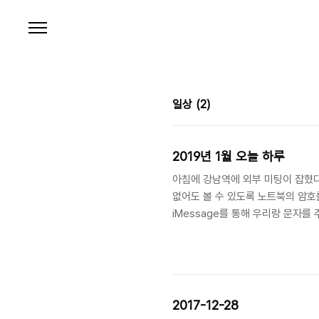
본문 바로가기
일상
(2)
2019년 1월 오늘 하루
아침에 강남역에 외부 미팅이 잡혔다
없어도 볼 수 있도록 노트북의 암호를
iMessage를 통해 우리랑 문자를 
대체 했다. - 노트북에는 혹시나 실
걸음을 나섰다. 범계역에서 갈라져 나
2017-12-28