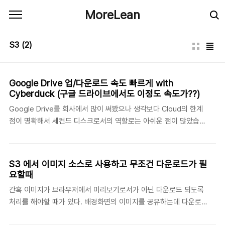
본문 바로가기
MoreLean
S3
(2)
Google Drive 업/다운로드 속도 빠르게 with
Cyberduck (구글 드라이브에서도 이정도 속도가??)
Google Drive를 회사에서 많이 써봤으나 생각보다 Cloud의 한계
점이 명확해서 세컨드 디스크로서의 역할로는 아쉬운 점이 많았습니
다. 특히 NAS 대용으로 사용하기에는 속도가 좀 많이 아쉬웠습니다.
나중에 아래 테스트 결과에서도 알 수 있지만 46MB/s까지 나왔습
니다. 최근 M1 맥북 에어를 사용하면서부터는 이렇다 할 Client 프
S3 에서 이미지 소스로 사용하고 무조건 다운로드가 필
로그램도 없어서 어쩔 수 없이 브라우저를 활용하여 사용하고 있었
요할때
으나, 다수의 업로드 시 먹통 되는 현상 및 다운로드 시 무조건 압축
간혹 이미지가 브라우저에서 미리보기로서가 아닌 다운로드 되도록
다운로드되는 점이 실 사용자의 입장에서는 굉장히 불편했습니다.
처리를 해야할 때가 있다. 배경화면의 이미지를 공유하는데 다운로
Chrome 브라우저에서 App을 설치하길래 뭔가 했다니 PWA App
드가 되도록 한다던지 하는 등의.. 이럴땐 이미지의 Metadata를 수
을 설치해주는 것이었네요. ( 그나마 브라우저와 독립적이니 실수로