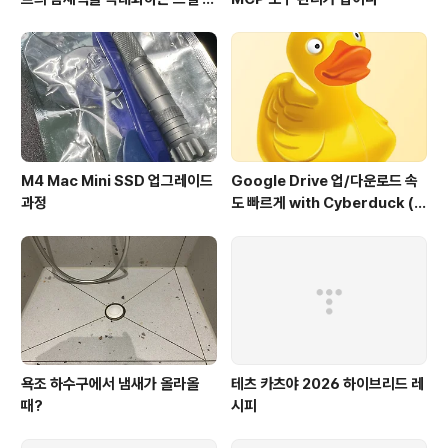
레임워크
M4 Mac Mini SSD 업그레이드
Google Drive 업/다운로드 속
과정
도 빠르게 with Cyberduck (구
글 드라이브에서도 이정도 속도
가??)
욕조 하수구에서 냄새가 올라올
테츠 카츠야 2026 하이브리드 레
때?
시피