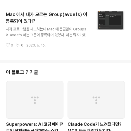
8일 정도로 잡고 진행했었다. 작업양이 적지 않기에 타일
원인 1위가 바로 "스마트폰·인터넷·게임"입니다. 사람들은 책을 읽고 싶은 마음
공은 두 분이서 진행을 했..
이 없어서가 아니라, 손에서 스마트폰을 놓지 못하기 때문에 책을 읽지 못하는
Mac 에서 내가 모르는 Group(avdefs) 이
것입니다. 스마트폰은 단순히 독서 시간을 빼앗는 것을 넘어, 뇌 자체를 '긴 글을
읽기 어려운 상태'로 바꾸어가고 있습니다.유튜브 쇼츠·릴스·틱톡은 평균 15~3
등록되어 있다!?
글 내용
0초마다 새 영상으로 전환됩니다. 이 과정에서 뇌는 매번 소량의 도파민을 분비
시작 프로그램을 체크하는데 Mac 에 뜬금없이 Groups
합니다..
에 avdefs 라는 그룹이 등록되어 있었다. 이건 뭐지? 했는
데 내가 등록이 되어 있고, 이름만으로 봤을땐 특별하게 의
0
0
2020. 6. 16.
미 없어 보이는데 했었는데.. 검색해보니 Synmatec Anti
virus ( Symantec Endpoint Protection ) 에서 생성
한 그룹으로 확인되었다. 그래서 이름이 avdefs ( Anti Vi
rus Definitions??? ) 이랬구나. 암튼 문제 없음으로 끝.
이 블로그 인기글
Superpowers: AI 코딩 에이전
Claude Code가 느려졌다면?
트의 잠재력을 극대화하는 스킬 프
MCP 도구 관리가 답이다