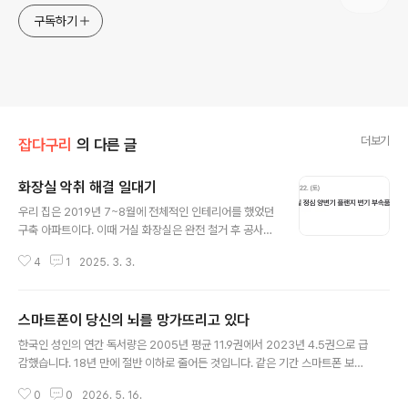
구독하기
더보기
잡다구리
의 다른 글
화장실 악취 해결 일대기
글 내용
우리 집은 2019년 7~8월에 전체적인 인테리어를 했었던
구축 아파트이다. 이때 거실 화장실은 완전 철거 후 공사를
했지만, 단가를 아끼기 위해서 안방 화장실은 덧방 시공을
4
1
2025. 3. 3.
했었던 것으로 기억한다. 화장실 업체에게 타일을 전체적
으로 맡기면서 거실 및 주방 바닥, 현관, 양쪽 베란다, 주방
벽타일까지 시공을 맡겼었다. 인테리어 비용을 아끼기 위
스마트폰이 당신의 뇌를 망가뜨리고 있다
해서도 있고, 믿고 맡기고 싶은 업체는 너무 고가라 이때 당
글 내용
시 업체를 직접 다 섭외해서 진행했었다. 아무튼 그렇게 진
한국인 성인의 연간 독서량은 2005년 평균 11.9권에서 2023년 4.5권으로 급
행했었고, 인테리어에서 일정이 여유로워야 제대로 된 인
감했습니다. 18년 만에 절반 이하로 줄어든 것입니다. 같은 기간 스마트폰 보급
테리어가 가능하다는 것을 잘 알고 있어서 여유 있게 모든
률은 0%에서 95%로 치솟았습니다.이것은 단순한 우연의 일치가 아닙니다. 문
일정을 잡아서 진행했었다. 이중 타일 및 화장실 일정은 총
0
0
2026. 5. 16.
화체육관광부의 국민독서실태조사에 따르면, 성인의 독서를 방해하는 가장 큰