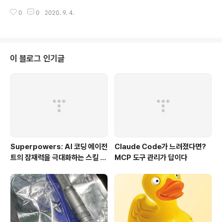
다. team : 팀 채널을 생성할 때 사용합니다. 보통 조직도
의 역할을 하게 됩니다. 유료 Plan을 사용한다면 Slack의
의 구성도와 같이 맞춥니다. ( private channel ) help :
0
0
2020. 9. 4.
강력한 검색을 통해 아주 손쉽게 정보를 검색할 수 있게 됩
문의 및 운영 업무 등의 커뮤니케이션이 필요한 ..
니다. 슬랙에서 검색하기 채널에서 모든 것들이 이루어졌
다면 회의 전에 리뷰했던 중요한 문서나 메시지, 파일, 사
람, 채널, 대화 등을 손쉽게 검색할 수 있습니다. 파일과 메
시지 저장하기 파일 또는 메시지를 저장하면, 중요한 메시
이 블로그 인기글
지 및 파일 목록을 만들어 사이드 바에서 빠르게 억세스(S
aved) 할 수 있습니다. 자주 사용하는 파일이나 참조해야
할 대화를 Save 해보세요. 트래킹 해야할 아이템에 대한
리마인더 설정 대화 과정에서 나온 항목(대화, 파일 등)들
을 인지시킬 수 있도록..
Superpowers: AI 코딩 에이전
Claude Code가 느려졌다면?
트의 잠재력을 극대화하는 스킬 프
MCP 도구 관리가 답이다
레임워크