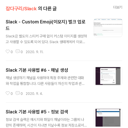
더보기
잡다구리/Slack
의 다른 글
Slack - Custom Emoji(이모지) 벌크 업로
드
글 내용
Slack은 별도의 스티커 구매 없이 커스텀 이미지를 생성하
고 사용할 수 있도록 되어 있다. Slack 생태계에서 이모지
도 훌륭하게 한 축을 자리 잡고 있는 만큼 사용성도 높은 편
0
0
2020. 9. 11.
이다. 다만, Slack의 기본 메뉴 구성상 일일이 이모지를 업
로드 해주어야 하는 설정상의 불편함이 있어서 벌크 업로
드할 수 있는 방법이 없나 찾아보니 역시나 있었다. 방법은
Slack 기본 사용법 #6 - 채널 생성
다음과 같다. 출처 : manychat.com/blog/quick-tip-h
글 내용
ow-to-bulk-upload-custom-slack-emojis/ 1. 아
채널 생성하기 채널을 사용하여 특정 주제와 관련한 대화
래 Chome Extension을 설치한다. - chrome.googl
와 작업을 통합합니다. 다른 사람들이 자신의 작업과 관련
e.com/webstore/detail/neutral-face-emoji-tool
된 채널을 찾고 가입하는 것을 쉽게 하기 위해 채널 이름 접
s/anchoacphlfbdomdlomnbbfhcmcdm..
0
0
2020. 9. 4.
두사를 사용하기 시작했습니다. 잘 정리된 룰로 채널을 찾
는다면, 그 후 적절한 사람들과 정보가 함께 모이면서 채널
은 그 역할을 잘 수행하게 될 것입니다. 접두사 이름을 통한
Slack 기본 사용법 #5 - 정보 검색
채널 생성하기 크게 채널은 조직을 위한 private 채널, 그
글 내용
리고 목적에 적합한 형태의 public 채널을 만들게 되며, 대
정보 검색 슬랙은 메시지와 파일이 채널이라는 그룹에 나
략 다음과 같은 prefix를 기반으로 채널을 생성하게 됩니
란히 존재하며, 시간이 지나면 지날수록 정보 저장소로서