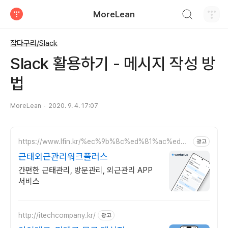
검색하기
MoreLean
티스토리
잡다구리/Slack
Slack 활용하기 - 메시지 작성 방
법
MoreLean
2020. 9. 4. 17:07
https://www.lfin.kr/%ec%9b%8c%ed%81%ac%ed%9
광고
4%8c%eb%9f%ac%ec%8a%a4/
근태외근관리워크플러스
간편한 근태관리, 방문관리, 외근관리 APP
서비스
http://itechcompany.kr/
광고