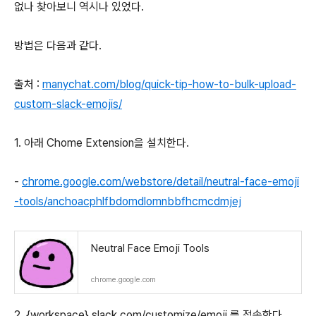
없나 찾아보니 역시나 있었다.
방법은 다음과 같다.
출처 :
manychat.com/blog/quick-tip-how-to-bulk-upload-
custom-slack-emojis/
1. 아래 Chome Extension을 설치한다.
-
chrome.google.com/webstore/detail/neutral-face-emoji
-tools/anchoacphlfbdomdlomnbbfhcmcdmjej
Neutral Face Emoji Tools
chrome.google.com
2. {workspace}.slack.com/customize/emoji 를 접속한다.