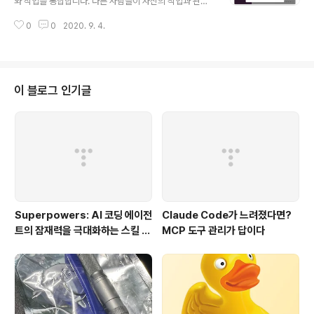
와 작업을 통합합니다. 다른 사람들이 자신의 작업과 관련
는 잦은 메시지로 인해 업무에 브레이크가 걸려, 일부러 상
된 채널을 찾고 가입하는 것을 쉽게 하기 위해 채널 이름 접
태를 away로 해두거나 알람을 꺼두는 경우도 생기게 되었
0
0
2020. 9. 4.
두사를 사용하기 시작했습니다. 잘 정리된 룰로 채널을 찾
다. 이런 등등의 연유로 메신저도 필요할 때만 간결하게 작
는다면, 그 후 적절한 사람들과 정보가 함께 모이면서 채널
성하는 방법에 대해서 정리해보고자 한다..
은 그 역할을 잘 수행하게 될 것입니다. 접두사 이름을 통한
채널 생성하기 크게 채널은 조직을 위한 private 채널, 그
리고 목적에 적합한 형태의 public 채널을 만들게 되며, 대
이 블로그 인기글
략 다음과 같은 prefix를 기반으로 채널을 생성하게 됩니
다. team : 팀 채널을 생성할 때 사용합니다. 보통 조직도
의 구성도와 같이 맞춥니다. ( private channel ) help :
문의 및 운영 업무 등의 커뮤니케이션이 필요한 ..
Superpowers: AI 코딩 에이전
Claude Code가 느려졌다면?
트의 잠재력을 극대화하는 스킬 프
MCP 도구 관리가 답이다
레임워크