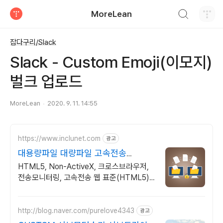
검색하기
MoreLean
티스토리
잡다구리/Slack
Slack - Custom Emoji(이모지)
벌크 업로드
MoreLean
2020. 9. 11. 14:55
https://www.inclunet.com
광고
대용량파일 대량파일 고속전송
TeraTransfer
HTML5, Non-ActiveX, 크로스브라우저,
전송모니터링, 고속전송 웹 표준(HTML5)
기반 대용량 파일 전송 솔루션
http://blog.naver.com/purelove4343
광고