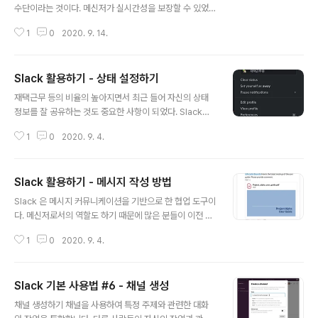
수단이라는 것이다. 메신저가 실시간성을 보장할 수 있었
던 배경에는 스마트폰과 함께 Notification 이 있었다. 항
1
0
2020. 9. 14.
상 들고 다니는 스마트폰으로 인해, 비록 응답은 사용자의
의지에 달려있지만, 적어도 전송은 실시간으로 진행하며,
이 전송을 유저가 인지하도록 사운드와 함께 배지 그리고
Slack 활용하기 - 상태 설정하기
어떤 화면에서도 Overlay 되도록 처리한 OS 레벨의 UI/
글 내용
UX를 사용하여 굉장히 적극적이고도 공격적으로 정보를
재택근무 등의 비율의 높아지면서 최근 들어 자신의 상태
제공하고 있다. 하지만 이 적극성으로 인해 잘못 활용한다
정보를 잘 공유하는 것도 중요한 사항이 되었다. Slack에
면 유저에게 부작용을 일으키기도 한다. 아무튼, 이런 Noti
는 자신의 상태 정보를 활용하기 위한 좋은 방법이 있습니
fication을 메신저의 특성상 다른 App들보다 현저히 많이
1
0
2020. 9. 4.
다. 기본 상태 정보 설정하기 Clear status : 현재 설정된
전달받는다. 그래서 보통 메신저는 Notification 기능의
상태를 초기화합니다. ( 아무것도 설정하지 않은 상태로 표
On/Off..
기 ) Set yourself as away : Active 상태의 정보를 Ina
Slack 활용하기 - 메시지 작성 방법
ctive로 바꿉니다. ( 부재중으로 설정 시 사용합니다. ) us
글 내용
er profile 버튼 좌측의 현재 재택근무 중으로 설정되어
Slack 은 메시지 커뮤니케이션을 기반으로 한 협업 도구이
있는 아이콘 표시 버튼을 클릭하거나 profile 눌러서 나온
다. 메신저로서의 역할도 하기 때문에 많은 분들이 이전 메
재택근무 중 영역을 클릭하면 상태를 변경 가능합니다. 회
신저처럼 커뮤니케이션을 하고 있는데, 이런 습관으로 인
의 중 - 1 hour : 회의 중일 때 설정하며, 설정시점으로부터
1
0
2020. 9. 4.
해 커뮤니케이션이 때때로 비효율적인 경우가 많다. 초기
1시간이면 reset..
메신저들은 온라인이 아닌 상대랑은 대화가 불가능했었다.
그래서 항상 온라인임을 가정하고 커뮤니케이션을 하게 되
Slack 기본 사용법 #6 - 채널 생성
었고, 스마트폰이 발달하고부터는 상대방의 온/오프라인이
글 내용
무의미해졌다. 메신저는 업무에 있어서 양날의 검이다. 내
채널 생성하기 채널을 사용하여 특정 주제와 관련한 대화
가 필요해서 사용할 땐 유용한데, 남이 보낸 메시지는 때로