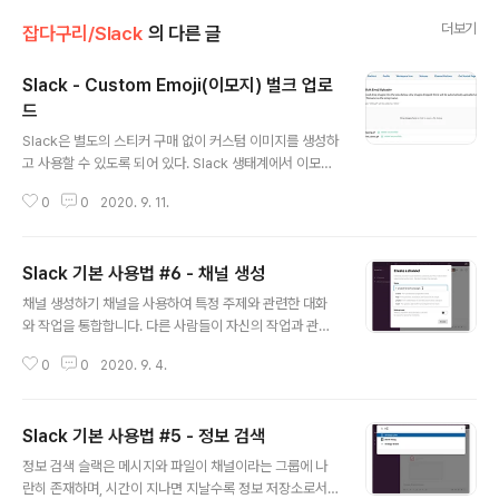
더보기
잡다구리/Slack
의 다른 글
Slack - Custom Emoji(이모지) 벌크 업로
드
글 내용
Slack은 별도의 스티커 구매 없이 커스텀 이미지를 생성하
고 사용할 수 있도록 되어 있다. Slack 생태계에서 이모지
도 훌륭하게 한 축을 자리 잡고 있는 만큼 사용성도 높은 편
0
0
2020. 9. 11.
이다. 다만, Slack의 기본 메뉴 구성상 일일이 이모지를 업
로드 해주어야 하는 설정상의 불편함이 있어서 벌크 업로
드할 수 있는 방법이 없나 찾아보니 역시나 있었다. 방법은
Slack 기본 사용법 #6 - 채널 생성
다음과 같다. 출처 : manychat.com/blog/quick-tip-h
글 내용
ow-to-bulk-upload-custom-slack-emojis/ 1. 아
채널 생성하기 채널을 사용하여 특정 주제와 관련한 대화
래 Chome Extension을 설치한다. - chrome.googl
와 작업을 통합합니다. 다른 사람들이 자신의 작업과 관련
e.com/webstore/detail/neutral-face-emoji-tool
된 채널을 찾고 가입하는 것을 쉽게 하기 위해 채널 이름 접
s/anchoacphlfbdomdlomnbbfhcmcdm..
0
0
2020. 9. 4.
두사를 사용하기 시작했습니다. 잘 정리된 룰로 채널을 찾
는다면, 그 후 적절한 사람들과 정보가 함께 모이면서 채널
은 그 역할을 잘 수행하게 될 것입니다. 접두사 이름을 통한
Slack 기본 사용법 #5 - 정보 검색
채널 생성하기 크게 채널은 조직을 위한 private 채널, 그
글 내용
리고 목적에 적합한 형태의 public 채널을 만들게 되며, 대
정보 검색 슬랙은 메시지와 파일이 채널이라는 그룹에 나
략 다음과 같은 prefix를 기반으로 채널을 생성하게 됩니
란히 존재하며, 시간이 지나면 지날수록 정보 저장소로서