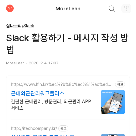
검색하기
MoreLean
티스토리
잡다구리/Slack
Slack 활용하기 - 메시지 작성 방
법
MoreLean
2020. 9. 4. 17:07
https://www.lfin.kr/%ec%9b%8c%ed%81%ac%ed%9
광고
4%8c%eb%9f%ac%ec%8a%a4/
근태외근관리워크플러스
간편한 근태관리, 방문관리, 외근관리 APP
서비스
http://itechcompany.kr/
광고