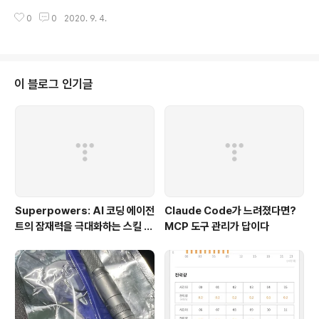
다. team : 팀 채널을 생성할 때 사용합니다. 보통 조직도
의 역할을 하게 됩니다. 유료 Plan을 사용한다면 Slack의
의 구성도와 같이 맞춥니다. ( private channel ) help :
0
0
2020. 9. 4.
강력한 검색을 통해 아주 손쉽게 정보를 검색할 수 있게 됩
문의 및 운영 업무 등의 커뮤니케이션이 필요한 ..
니다. 슬랙에서 검색하기 채널에서 모든 것들이 이루어졌
다면 회의 전에 리뷰했던 중요한 문서나 메시지, 파일, 사
람, 채널, 대화 등을 손쉽게 검색할 수 있습니다. 파일과 메
시지 저장하기 파일 또는 메시지를 저장하면, 중요한 메시
이 블로그 인기글
지 및 파일 목록을 만들어 사이드 바에서 빠르게 억세스(S
aved) 할 수 있습니다. 자주 사용하는 파일이나 참조해야
할 대화를 Save 해보세요. 트래킹 해야할 아이템에 대한
리마인더 설정 대화 과정에서 나온 항목(대화, 파일 등)들
을 인지시킬 수 있도록..
Superpowers: AI 코딩 에이전
Claude Code가 느려졌다면?
트의 잠재력을 극대화하는 스킬 프
MCP 도구 관리가 답이다
레임워크